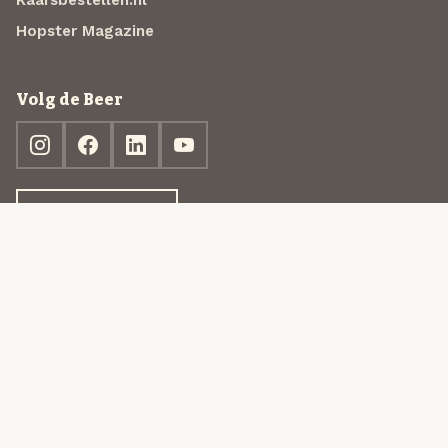
Hopster Magazine
Volg de Beer
Ontdek jouw box
© 2013-2026 Beer in a Box BV