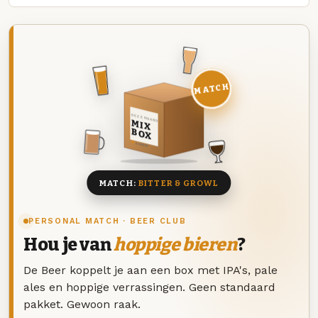
MATCH
DEZE MAAND
MIX
BOX
8 BIEREN
MATCH:
BITTER & GROWL
PERSONAL MATCH · BEER CLUB
Hou je van
hoppige bieren
?
De Beer koppelt je aan een box met IPA's, pale
ales en hoppige verrassingen. Geen standaard
pakket. Gewoon raak.