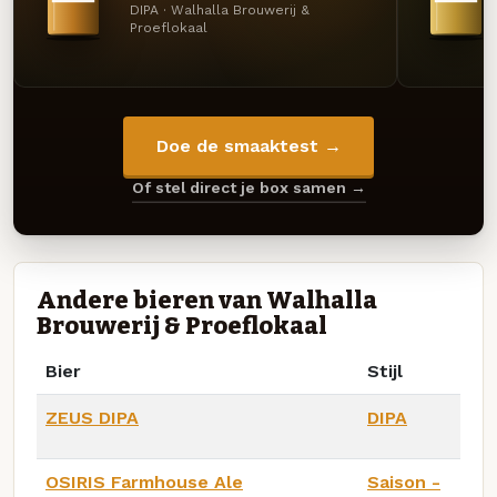
DIPA · Walhalla Brouwerij &
Proeflokaal
Doe de smaaktest →
Of stel direct je box samen →
Andere bieren van Walhalla
Brouwerij & Proeflokaal
Bier
Stijl
ZEUS DIPA
DIPA
OSIRIS Farmhouse Ale
Saison -