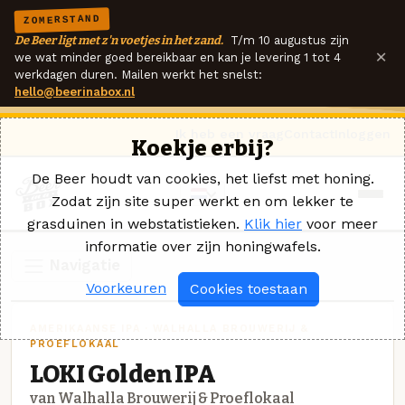
ZOMERSTAND
De Beer ligt met z'n voetjes in het zand.
T/m 10 augustus zijn
×
we wat minder goed bereikbaar en kan je levering 1 tot 4
werkdagen duren. Mailen werkt het snelst:
hello@beerinabox.nl
Ik heb een vraag
Contact
Inloggen
Koekje erbij?
De Beer houdt van cookies, het liefst met honing.
Zodat zijn site super werkt en om lekker te
grasduinen in webstatistieken.
Klik hier
voor meer
informatie over zijn honingwafels.
Navigatie
Voorkeuren
Cookies toestaan
AMERIKAANSE IPA · WALHALLA BROUWERIJ &
PROEFLOKAAL
LOKI Golden IPA
van Walhalla Brouwerij & Proeflokaal