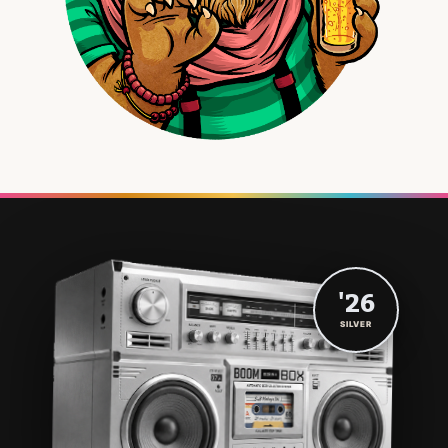
'26
SILVER