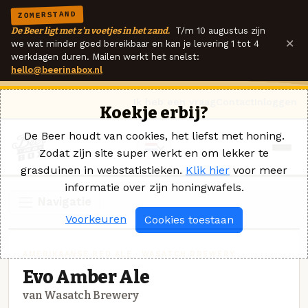
ZOMERSTAND
De Beer ligt met z'n voetjes in het zand.
T/m 10 augustus zijn
×
we wat minder goed bereikbaar en kan je levering 1 tot 4
werkdagen duren. Mailen werkt het snelst:
hello@beerinabox.nl
Ik heb een vraag
Contact
Inloggen
Koekje erbij?
De Beer houdt van cookies, het liefst met honing.
Zodat zijn site super werkt en om lekker te
grasduinen in webstatistieken.
Klik hier
voor meer
informatie over zijn honingwafels.
Navigatie
Voorkeuren
Cookies toestaan
AMERIKAANSE RED ALE · WASATCH BREWERY
Evo Amber Ale
van Wasatch Brewery