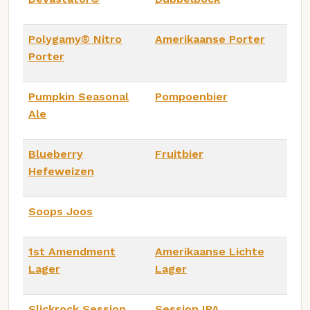
Polygamy® Nitro
Amerikaanse Porter
Porter
Pumpkin Seasonal
Pompoenbier
Ale
Blueberry
Fruitbier
Hefeweizen
Soops Joos
1st Amendment
Amerikaanse Lichte
Lager
Lager
Slickrock Session
Session IPA