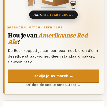
8 BIEREN
MATCH:
BITTER & GROWL
PERSONAL MATCH · BEER CLUB
Hou je van
Amerikaanse Red
Ale
?
De Beer koppelt je aan een box met bieren die in
dezelfde straat wonen. Geen standaard pakket.
Gewoon raak.
Bekijk jouw match →
Of doe de snelle smaaktest →