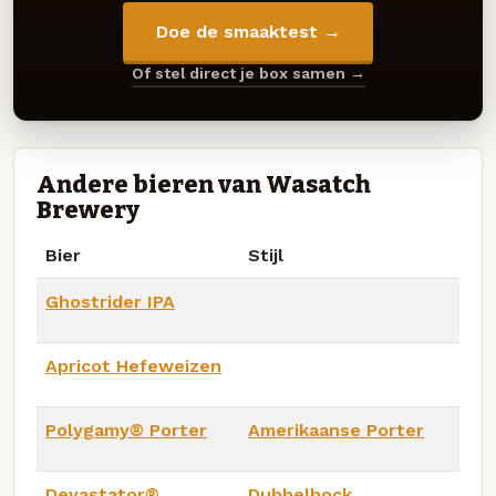
Doe de smaaktest →
Of stel direct je box samen →
Andere bieren van Wasatch
Brewery
Bier
Stijl
Ghostrider IPA
Apricot Hefeweizen
Polygamy® Porter
Amerikaanse Porter
Devastator®
Dubbelbock