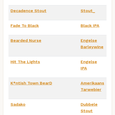
Decadence Stout
Stout_
Fade To Black
Black IPA
Bearded Nurse
Engelse
Barleywine
Hit The Lights
Engelse
IPA
K*ntish Town BearD
Amerikaans
Tarwebier
Sadako
Dubbele
Stout