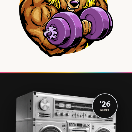
'26
SILVER