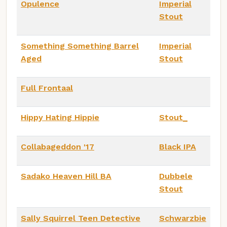
Opulence
Imperial
Stout
Something Something Barrel
Imperial
Aged
Stout
Full Frontaal
Hippy Hating Hippie
Stout_
Collabageddon '17
Black IPA
Sadako Heaven Hill BA
Dubbele
Stout
Sally Squirrel Teen Detective
Schwarzbie