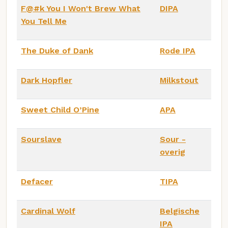
F@#k You I Won't Brew What
DIPA
You Tell Me
The Duke of Dank
Rode IPA
Dark Hopfler
Milkstout
Sweet Child O’Pine
APA
Sourslave
Sour -
overig
Defacer
TIPA
Cardinal Wolf
Belgische
IPA