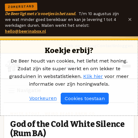
ZOMERSTAND
De Beer ligt met z'n voetjes in het zand.
T/m 10 augustus zijn
×
we wat minder goed bereikbaar en kan je levering 1 tot 4
werkdagen duren. Mailen werkt het snelst:
hello@beerinabox.nl
Ik heb een vraag
Contact
Inloggen
Koekje erbij?
De Beer houdt van cookies, het liefst met honing.
Zodat zijn site super werkt en om lekker te
grasduinen in webstatistieken.
Klik hier
voor meer
informatie over zijn honingwafels.
Navigatie
Voorkeuren
Cookies toestaan
WHITE STOUT · WEIRD BEARD BREW CO.
God of the Cold White Silence
(Rum BA)