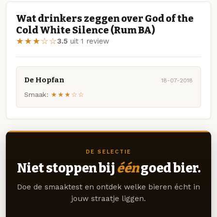
Wat drinkers zeggen over God of the
Cold White Silence (Rum BA)
★★★☆☆
3.5
uit 1 review
De Hopfan
18-07-2018
Smaak:
★★★☆☆
DE SELECTIE
Niet stoppen bij
één
goed bier.
Doe de smaaktest en ontdek welke bieren écht in
jouw straatje liggen.