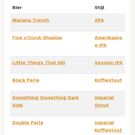
Bier
Stijl
Mariana Trench
APA
Five o'Clock Shadow
Amerikaans
e IPA
Little Things That Kill
Session IPA
Black Perle
Koffiestout
Something Something Dark
Imperial
Side
Stout
Double Perle
Imperial
Koffiestout