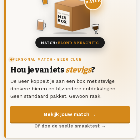
MATCH
DEZE MAAND
MIX
BOX
8 BIEREN
MATCH:
BLOND & KRACHTIG
PERSONAL MATCH · BEER CLUB
Hou je van iets
stevigs
?
De Beer koppelt je aan een box met stevige
donkere bieren en bijzondere ontdekkingen.
Geen standaard pakket. Gewoon raak.
Bekijk jouw match →
Of doe de snelle smaaktest →