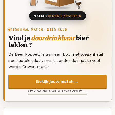
8 BIEREN
MATCH:
BLOND & KRACHTIG
PERSONAL MATCH · BEER CLUB
Vind je
doordrinkbaar
bier
lekker?
De Beer koppelt je aan een box met toegankelijk
speciaalbier dat verrast zonder dat het te veel
wordt. Gewoon raak.
Bekijk jouw match →
Of doe de snelle smaaktest →