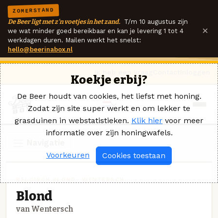
ZOMERSTAND
De Beer ligt met z'n voetjes in het zand.
T/m 10 augustus zijn
×
we wat minder goed bereikbaar en kan je levering 1 tot 4
werkdagen duren. Mailen werkt het snelst:
hello@beerinabox.nl
Ik heb een vraag
Contact
Inloggen
Koekje erbij?
De Beer houdt van cookies, het liefst met honing.
Zodat zijn site super werkt en om lekker te
grasduinen in webstatistieken.
Klik hier
voor meer
informatie over zijn honingwafels.
Navigatie
Voorkeuren
Cookies toestaan
BELGISCH BLOND · WENTERSCH
Blond
van Wentersch