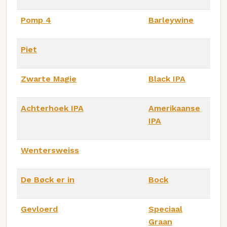
Pomp 4
Barleywine
Piet
Zwarte Magie
Black IPA
Achterhoek IPA
Amerikaanse
IPA
Wentersweiss
De Bøck er in
Bock
Gevloerd
Speciaal
Graan