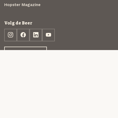
Hopster Magazine
Volg de Beer
Ontdek jouw box
© 2013-2026 Beer in a Box BV