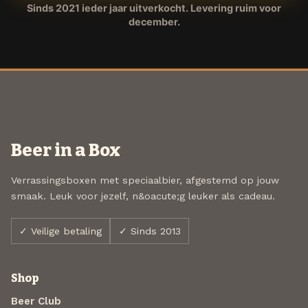
Sinds 2021 ieder jaar uitverkocht. Levering ruim voor
december.
Beer in a Box
Verrassingsboxen met speciaalbier, afgestemd op jouw
smaak. Leuk voor jezelf, n&oacute;g leuker als cadeau.
✓ Veilige betaling
✓ Sinds 2013
Shop
Beer Club