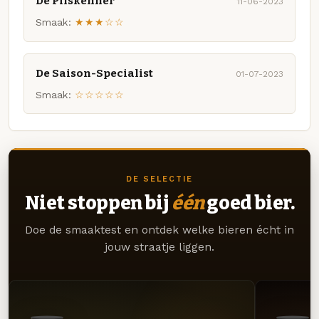
De Pilskenner
11-06-2023
Smaak:
★★★☆☆
De Saison-Specialist
01-07-2023
Smaak:
☆☆☆☆☆
DE SELECTIE
Niet stoppen bij
één
goed bier.
Doe de smaaktest en ontdek welke bieren écht in
jouw straatje liggen.