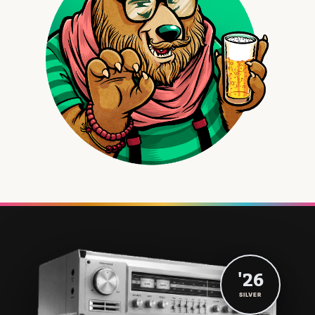
'26
SILVER