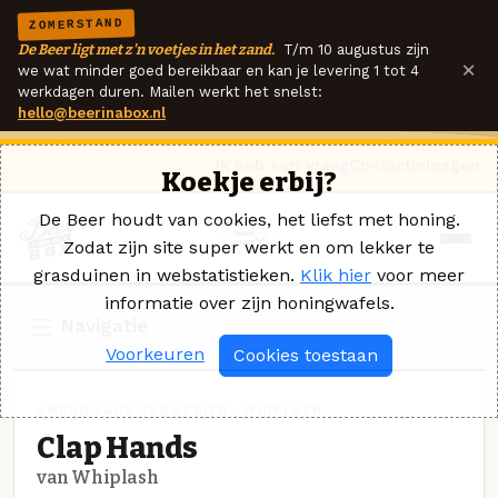
ZOMERSTAND
De Beer ligt met z'n voetjes in het zand.
T/m 10 augustus zijn
×
we wat minder goed bereikbaar en kan je levering 1 tot 4
werkdagen duren. Mailen werkt het snelst:
hello@beerinabox.nl
Ik heb een vraag
Contact
Inloggen
Koekje erbij?
De Beer houdt van cookies, het liefst met honing.
Zodat zijn site super werkt en om lekker te
grasduinen in webstatistieken.
Klik hier
voor meer
informatie over zijn honingwafels.
Navigatie
Voorkeuren
Cookies toestaan
AMERIKAANS TARWEBIER · WHIPLASH
Clap Hands
van Whiplash