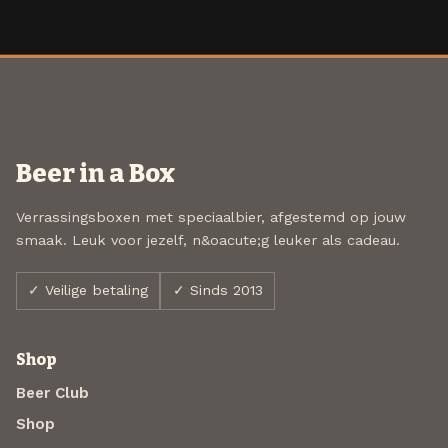
Beer in a Box
Verrassingsboxen met speciaalbier, afgestemd op jouw
smaak. Leuk voor jezelf, n&oacute;g leuker als cadeau.
✓ Veilige betaling
✓ Sinds 2013
Shop
Beer Club
Shop