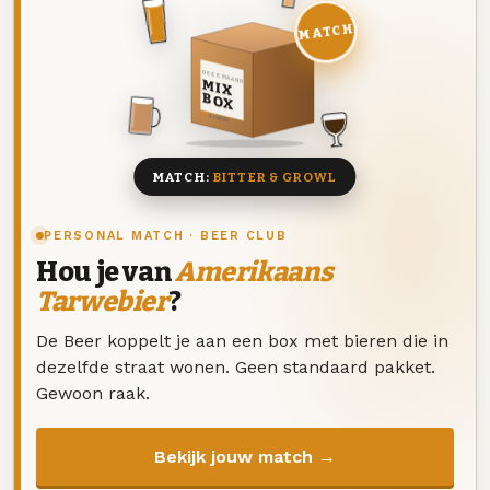
MATCH
DEZE MAAND
MIX
BOX
8 BIEREN
MATCH:
BITTER & GROWL
PERSONAL MATCH · BEER CLUB
Hou je van
Amerikaans
Tarwebier
?
De Beer koppelt je aan een box met bieren die in
dezelfde straat wonen. Geen standaard pakket.
Gewoon raak.
Bekijk jouw match →