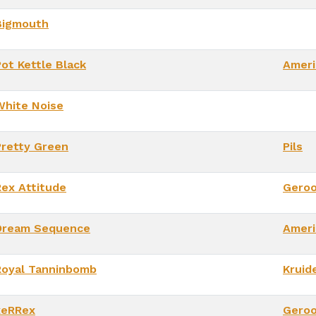
Bigmouth
Pot Kettle Black
Ameri
White Noise
Pretty Green
Pils
Rex Attitude
Geroo
Dream Sequence
Ameri
Royal Tanninbomb
Kruid
xeRRex
Geroo