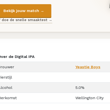
Bekijk jouw match →
f doe de snelle smaaktest →
ver de Digital IPA
Brouwer
Yeastie Boys
ierstijl
Alcohol
5.0%
Herkomst
Wellington City