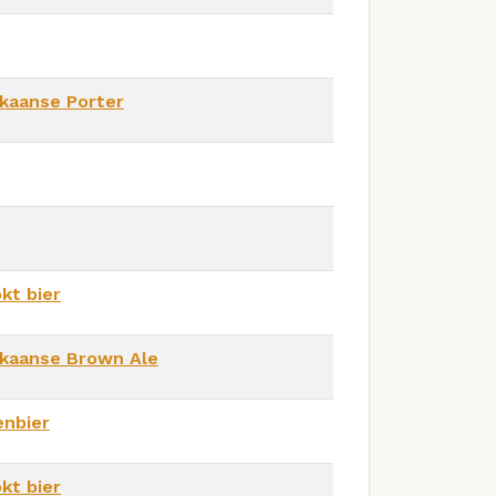
kaanse Porter
kt bier
kaanse Brown Ale
enbier
kt bier