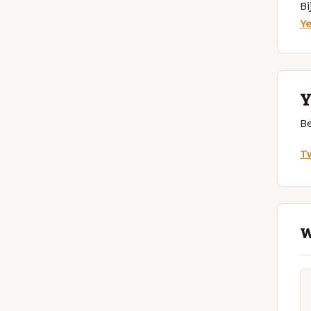
Bi
Y
Y
Be
Tw
W