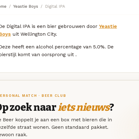
ome
Yeastie Boys
Digital IPA
De Digital IPA is een bier gebrouwen door
Yeastie
Boys
uit Wellington City.
Deze
heeft een alcohol percentage van 5.0%. De
bierstijl komt van oorsprong uit
.
ERSONAL MATCH · BEER CLUB
Op zoek naar
iets nieuws
?
 Beer koppelt je aan een box met bieren die in
ezelfde straat wonen. Geen standaard pakket.
ewoon raak.