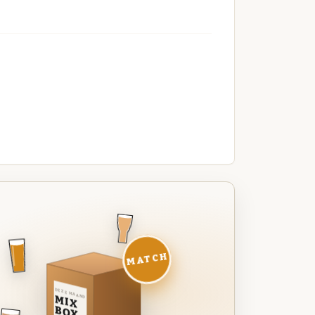
MATCH
DEZE MAAND
MIX
BOX