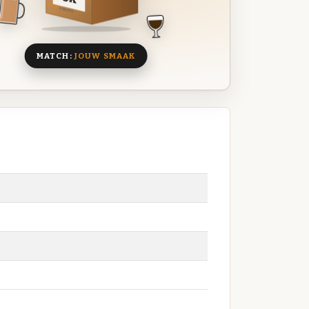
8 BIEREN
MATCH:
JOUW SMAAK