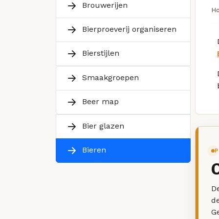
Brouwerijen
H
Bierproeverij organiseren
Bierstijlen
Smaakgroepen
Beer map
Bier glazen
Bieren
P
De
d
G