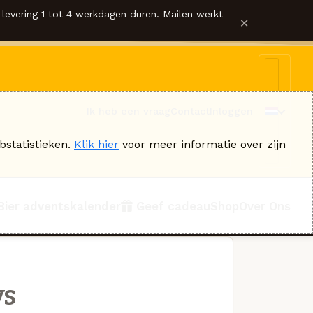
levering 1 tot 4 werkdagen duren. Mailen werkt
×
Ik heb een vraag
Contact
Inloggen
bstatistieken.
Klik hier
voor meer informatie over zijn
Bier adventskalender
Geef cadeau
Shop
Over Ons
ys