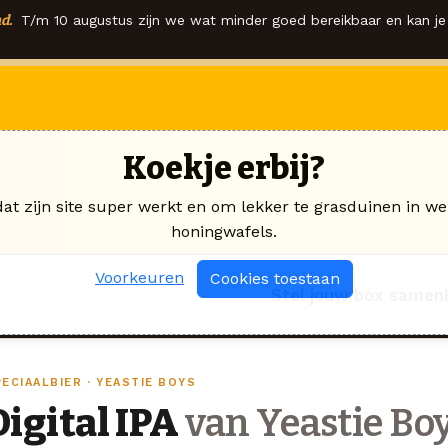
d.
T/m 10 augustus zijn we wat minder goed bereikbaar en kan je 
Koekje erbij?
dat zijn site super werkt en om lekker te grasduinen in we
honingwafels.
Voorkeuren
Cookies toestaan
Stel jouw box samen
ECIAALBIER · YEASTIE BOYS
Digital IPA
van Yeastie Bo