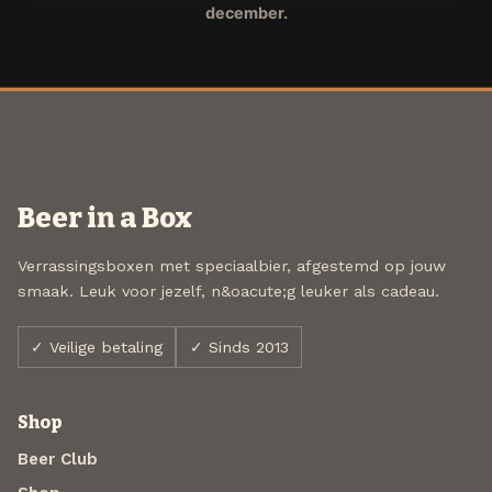
december.
Beer in a Box
Verrassingsboxen met speciaalbier, afgestemd op jouw
smaak. Leuk voor jezelf, n&oacute;g leuker als cadeau.
✓ Veilige betaling
✓ Sinds 2013
Shop
Beer Club