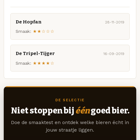
De Hopfan
28-11-2019
Smaak:
★★☆☆☆
De Tripel-Tijger
16-09-2019
Smaak:
★★★★☆
DE SELECTIE
Niet stoppen bij
één
goed bier.
Doe de smaaktest en ontdek welke bieren écht in
jouw straatje liggen.