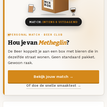
DEZE MAAND
MIX
BOX
8 BIEREN
MATCH:
INTENS & UITDAGEND
PERSONAL MATCH · BEER CLUB
Hou je van
Metheglin
?
De Beer koppelt je aan een box met bieren die in
dezelfde straat wonen. Geen standaard pakket.
Gewoon raak.
Bekijk jouw match →
Of doe de snelle smaaktest →