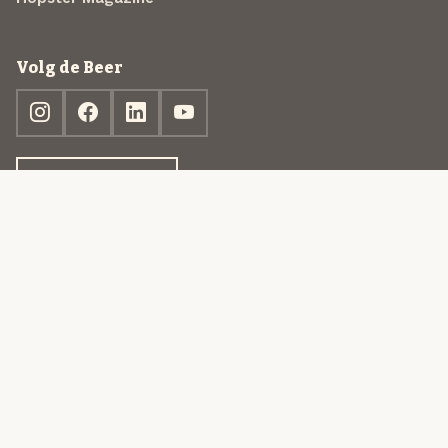
Volg de Beer
Ontdek jouw box
© 2013-2026 Beer in a Box BV