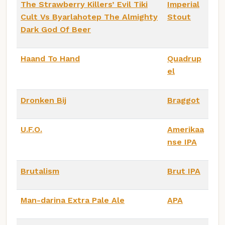
The Strawberry Killers’ Evil Tiki
Imperial
Cult Vs Byarlahotep The Almighty
Stout
Dark God Of Beer
Haand To Hand
Quadrup
el
Dronken Bij
Braggot
U.F.O.
Amerikaa
nse IPA
Brutalism
Brut IPA
Man-darina Extra Pale Ale
APA