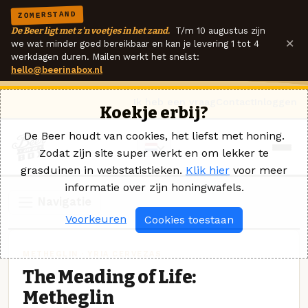
ZOMERSTAND
De Beer ligt met z'n voetjes in het zand.
T/m 10 augustus zijn
×
we wat minder goed bereikbaar en kan je levering 1 tot 4
werkdagen duren. Mailen werkt het snelst:
hello@beerinabox.nl
Ik heb een vraag
Contact
Inloggen
Koekje erbij?
De Beer houdt van cookies, het liefst met honing.
Zodat zijn site super werkt en om lekker te
grasduinen in webstatistieken.
Klik hier
voor meer
informatie over zijn honingwafels.
Navigatie
Voorkeuren
Cookies toestaan
METHEGLIN · YRIA CERVEZAS
The Meading of Life:
Metheglin