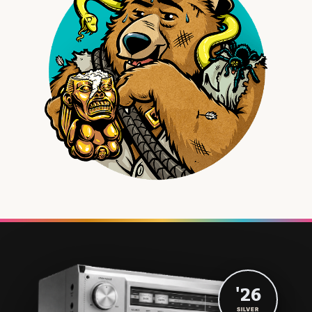
'26
SILVER