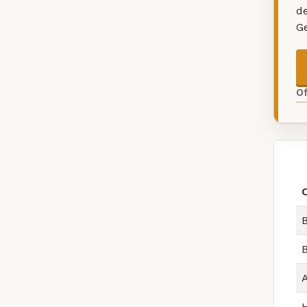
d
G
O
B