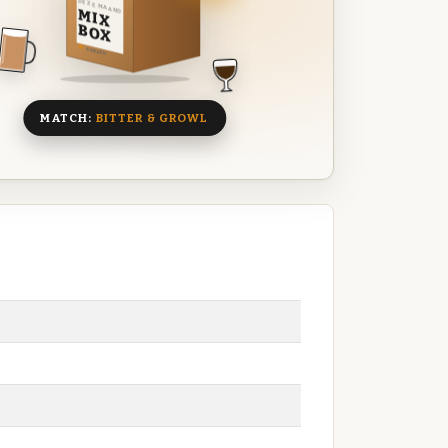
DEZE MAAND
MIX
BOX
8 BIEREN
MATCH:
BITTER & GROWL