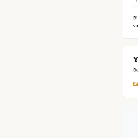
Bi
v
Y
Be
F