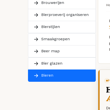
Brouwerijen
H
Bierproeverij organiseren
Bierstijlen
Smaakgroepen
Beer map
Bier glazen
Bieren
P
De