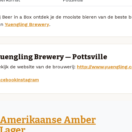
j Beer in a Box ontdek je de mooiste bieren van de beste 
an
Yuengling Brewery
.
uengling Brewery — Pottsville
kijk de website van de brouwerij:
http://www.yuengling.
acebook
Instagram
Amerikaanse Amber
Lager