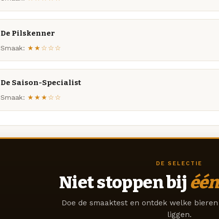
De Pilskenner
Smaak:
★★☆☆☆
De Saison-Specialist
Smaak:
★★★☆☆
DE SELECTIE
Niet stoppen bij
één
Doe de smaaktest en ontdek welke bieren 
liggen.