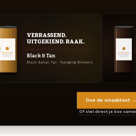
VERRASSEND.
UITGEKIEND. RAAK.
Black & Tan
Black &amp; Tan · Yuengling Brewery
Doe de smaaktest 
Of stel direct je box sam