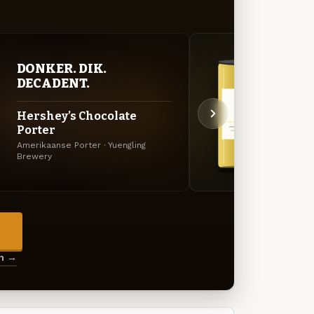
DONKER. DIK.
STR
DECADENT.
TIJ
Hershey’s Chocolate
Ligh
Porter
Amerik
Amerikaanse Porter · Yuengling
Brewe
Brewery
→
en →