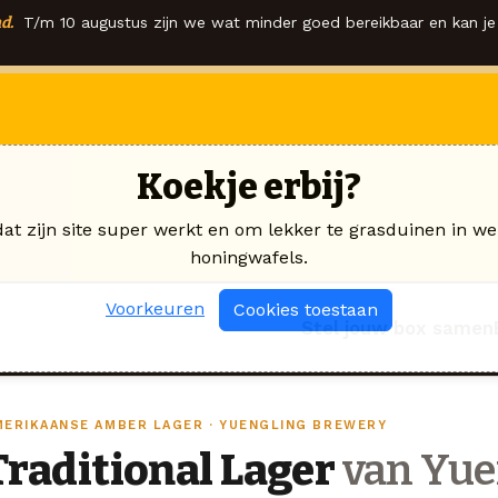
d.
T/m 10 augustus zijn we wat minder goed bereikbaar en kan je 
Koekje erbij?
dat zijn site super werkt en om lekker te grasduinen in we
honingwafels.
Voorkeuren
Cookies toestaan
Stel jouw box samen
MERIKAANSE AMBER LAGER · YUENGLING BREWERY
Traditional Lager
van Yue