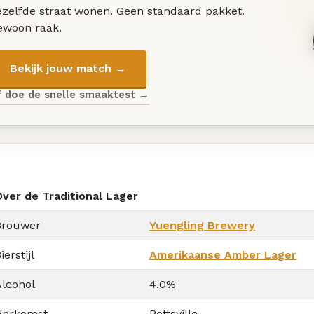
ezelfde straat wonen. Geen standaard pakket.
ewoon raak.
Bekijk jouw match →
f doe de snelle smaaktest →
Over de Traditional Lager
Brouwer
Yuengling Brewery
ierstijl
Amerikaanse Amber Lager
Alcohol
4.0%
Herkomst
Pottsville