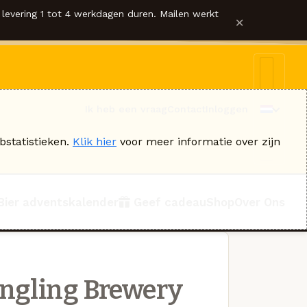
levering 1 tot 4 werkdagen duren. Mailen werkt
×
Ik heb een vraag
Contact
Inloggen
bstatistieken.
Klik hier
voor meer informatie over zijn
Bier adventskalender
Geef cadeau
Shop
Over Ons
ngling Brewery