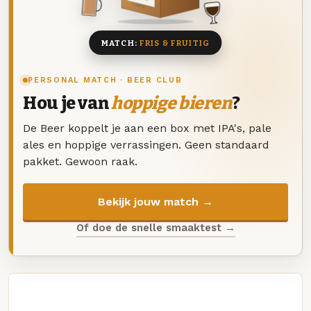
8 BIEREN
MATCH:
FRIS & FRUITIG
PERSONAL MATCH · BEER CLUB
Hou je van
hoppige bieren
?
De Beer koppelt je aan een box met IPA's, pale
ales en hoppige verrassingen. Geen standaard
pakket. Gewoon raak.
Bekijk jouw match →
Of doe de snelle smaaktest →