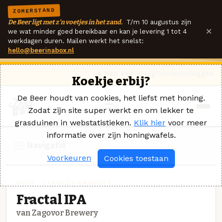
ZOMERSTAND
De Beer ligt met z'n voetjes in het zand.
T/m 10 augustus zijn
×
we wat minder goed bereikbaar en kan je levering 1 tot 4
werkdagen duren. Mailen werkt het snelst:
hello@beerinabox.nl
Ik heb een vraag
Contact
Inloggen
Koekje erbij?
De Beer houdt van cookies, het liefst met honing.
Zodat zijn site super werkt en om lekker te
grasduinen in webstatistieken.
Klik hier
voor meer
informatie over zijn honingwafels.
Navigatie
Voorkeuren
Cookies toestaan
NEIPA · ZAGOVOR BREWERY
Fractal IPA
van Zagovor Brewery