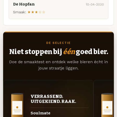
De Hopfan
10-04-2020
Smaak:
★★★☆☆
DE SELECTIE
Niet stoppen bij
één
goed bier.
Doe de smaaktest en ontdek welke bieren écht in
jouw straatje liggen.
VERRASSEND.
UITGEKIEND. RAAK.
Soulmate