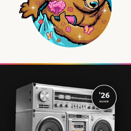
'26
SILVER