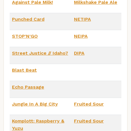
Against Pale Milk!
Milkshake Pale Ale
Punched Card
NETIPA
STOP'N'GO
NEIPA
Street Justice // Idaho7
DIPA
Blast Beat
Echo Passage
Jungle In A Big City
Fruited Sour
Komplott: Raspberry &
Fruited Sour
Yuzu