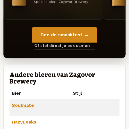
Speciaalbier · Zagovor Brewery
Doe de smaaktest →
Of stel direct je box samen →
Andere bieren van Zagovor
Brewery
Bier
Stijl
Soulmate
HazyLeaks