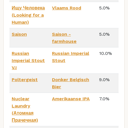
Ищу Человека
Vlaams Rood
5.0%
(Looking for a
Human)
Saison
Saison -
5.0%
farmhouse
Russian
Russian Imperial
10.0%
Imperial Stout
Stout
V.I
Poltergeist
Donker Belgisch
9.0%
Bier
Nuclear
Amerikaanse IPA
7.0%
Laundry
(Атомная
Прачечная)