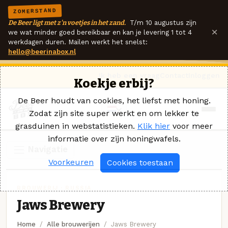
ZOMERSTAND
De Beer ligt met z'n voetjes in het zand.
T/m 10 augustus zijn
×
we wat minder goed bereikbaar en kan je levering 1 tot 4
werkdagen duren. Mailen werkt het snelst:
hello@beerinabox.nl
Ik heb een vraag
Contact
Inloggen
Koekje erbij?
De Beer houdt van cookies, het liefst met honing.
Zodat zijn site super werkt en om lekker te
grasduinen in webstatistieken.
Klik hier
voor meer
informatie over zijn honingwafels.
Navigatie
Voorkeuren
Cookies toestaan
BROUWERIJ · RUSSIA
Jaws Brewery
Home
Alle brouwerijen
Jaws Brewery