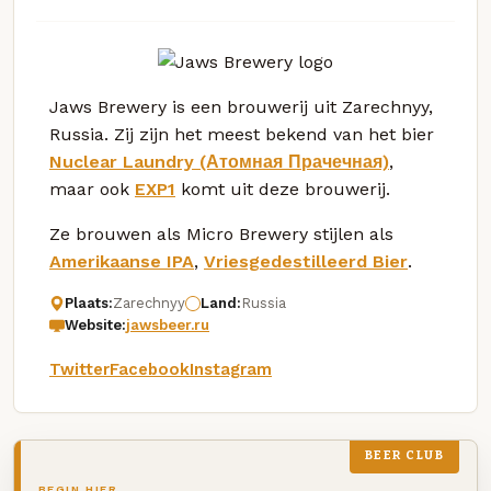
Jaws Brewery is een brouwerij uit Zarechnyy,
Russia. Zij zijn het meest bekend van het bier
Nuclear Laundry (Атомная Прачечная)
,
maar ook
EXP1
komt uit deze brouwerij.
Ze brouwen als Micro Brewery stijlen als
Amerikaanse IPA
,
Vriesgedestilleerd Bier
.
Plaats:
Zarechnyy
Land:
Russia
Website:
jawsbeer.ru
Twitter
Facebook
Instagram
BEER CLUB
BEGIN HIER