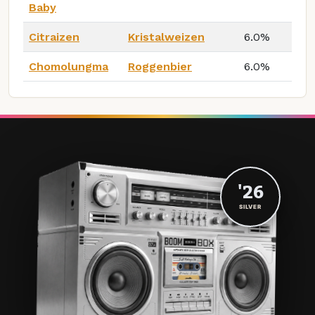
Baby
Citraizen
Kristalweizen
6.0%
Chomolungma
Roggenbier
6.0%
'26
SILVER