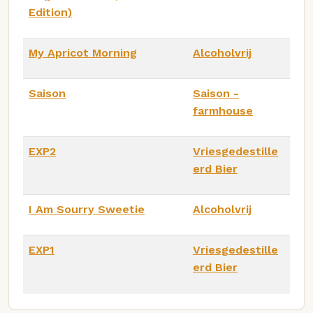
Edition)
My Apricot Morning
Alcoholvrij
Saison
Saison -
farmhouse
EXP2
Vriesgedestille
erd Bier
I Am Sourry Sweetie
Alcoholvrij
EXP1
Vriesgedestille
erd Bier