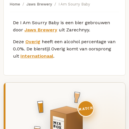
Home
Jaws Brewery
I Am Sourry Baby
De I Am Sourry Baby is een bier gebrouwen
door
Jaws Brewery
uit Zarechnyy.
Deze
Overig
heeft een alcohol percentage van
0.0%. De bierstijl Overig komt van oorsprong
uit
Internationaal
.
MATCH
DEZE MAAND
MIX
BOX