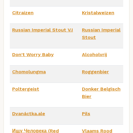
Citraizen
Kristalweizen
Russian Imperial Stout V.I
Russian Imperial
Stout
Don't Worry Baby
Alcoholvrij
Chomolungma
Roggenbier
Poltergeist
Donker Belgisch
Bier
Dvanáctka.ale
Pils
Ищу Человека (Red
Vlaams Rood