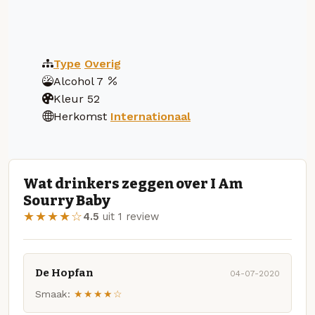
Type
Overig
Alcohol
7
Kleur
52
Herkomst
Internationaal
Wat drinkers zeggen over I Am
Sourry Baby
★★★★☆
4.5
uit 1 review
De Hopfan
04-07-2020
Smaak:
★★★★☆