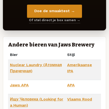
Doe de smaaktest →
Of stel direct je box samen →
Andere bieren van Jaws Brewery
Bier
Stijl
Nuclear Laundry (Атомная
Amerikaanse
Прачечная)
IPA
Jaws APA
APA
Ищу Человека (Looking for
Vlaams Rood
a Human)