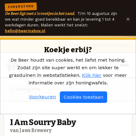
ZOMERSTAND
De Beer ligt met z'n voetjes in het zand.
T/m 10 augustus zijn
×
we wat minder goed bereikbaar en kan je levering 1 tot 4
werkdagen duren. Mailen werkt het snelst:
hello@beerinabox.nl
Ik heb een vraag
Contact
Inloggen
Koekje erbij?
De Beer houdt van cookies, het liefst met honing.
Zodat zijn site super werkt en om lekker te
grasduinen in webstatistieken.
Klik hier
voor meer
informatie over zijn honingwafels.
Navigatie
Voorkeuren
Cookies toestaan
OVERIG · JAWS BREWERY
I Am Sourry Baby
van Jaws Brewery