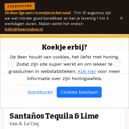
ZOMERSTAND
De Beer ligt met z'n voetjes in het zand.
T/m 10 augustus zijn
×
we wat minder goed bereikbaar en kan je levering 1 tot 4
werkdagen duren. Mailen werkt het snelst:
hello@beerinabox.nl
Ik heb een vraag
Contact
Inloggen
Koekje erbij?
De Beer houdt van cookies, het liefst met honing.
Zodat zijn site super werkt en om lekker te
grasduinen in webstatistieken.
Klik hier
voor meer
informatie over zijn honingwafels.
Navigatie
Voorkeuren
Cookies toestaan
FRUITBIER · A. LE COQ
Santaños Tequila & Lime
van A. Le Coq