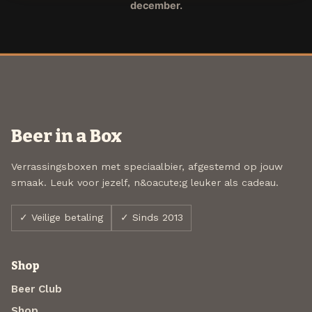
december.
Beer in a Box
Verrassingsboxen met speciaalbier, afgestemd op jouw
smaak. Leuk voor jezelf, n&oacute;g leuker als cadeau.
✓ Veilige betaling
✓ Sinds 2013
Shop
Beer Club
Shop