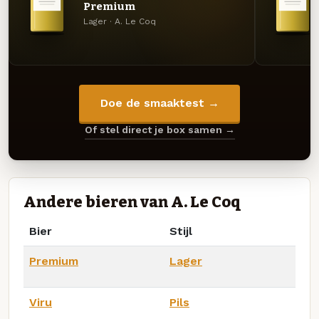
Premium
Lager · A. Le Coq
Doe de smaaktest →
Of stel direct je box samen →
Andere bieren van A. Le Coq
Bier
Stijl
Premium
Lager
Viru
Pils