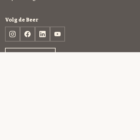
Volg de Beer
Ontdek jouw box
© 2013-2026 Beer in a Box BV