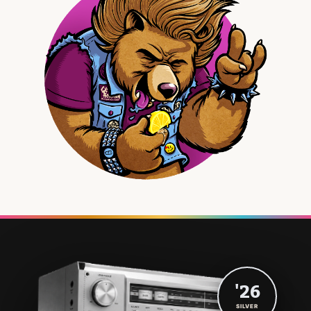
'26
SILVER