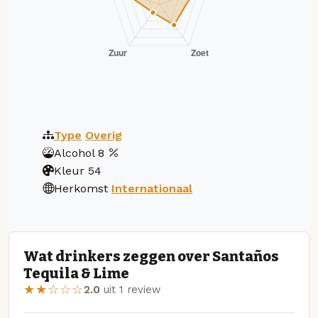
Type
Overig
Alcohol
8
Kleur
54
Herkomst
Internationaal
Wat drinkers zeggen over Santaños
Tequila & Lime
★★☆☆☆
2.0
uit 1 review