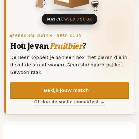
8 BIEREN
MATCH:
WILD & ZUUR
PERSONAL MATCH · BEER CLUB
Hou je van
Fruitbier
?
De Beer koppelt je aan een box met bieren die in
dezelfde straat wonen. Geen standaard pakket.
Gewoon raak.
Bekijk jouw match →
Of doe de snelle smaaktest →