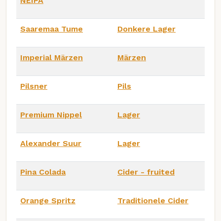
NEIPA
Saaremaa Tume
Donkere Lager
Imperial Märzen
Märzen
Pilsner
Pils
Premium Nippel
Lager
Alexander Suur
Lager
Pina Colada
Cider - fruited
Orange Spritz
Traditionele Cider