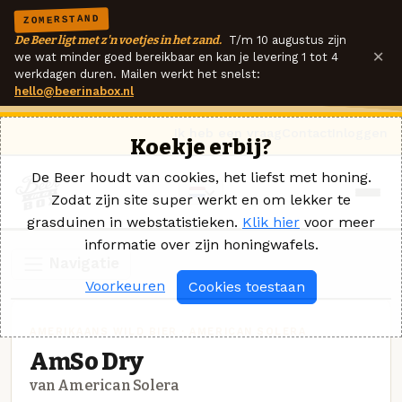
ZOMERSTAND
De Beer ligt met z'n voetjes in het zand.
T/m 10 augustus zijn
×
we wat minder goed bereikbaar en kan je levering 1 tot 4
werkdagen duren. Mailen werkt het snelst:
hello@beerinabox.nl
Ik heb een vraag
Contact
Inloggen
Koekje erbij?
De Beer houdt van cookies, het liefst met honing.
Zodat zijn site super werkt en om lekker te
grasduinen in webstatistieken.
Klik hier
voor meer
informatie over zijn honingwafels.
Navigatie
Voorkeuren
Cookies toestaan
AMERIKAANS WILD BIER · AMERICAN SOLERA
AmSo Dry
van American Solera