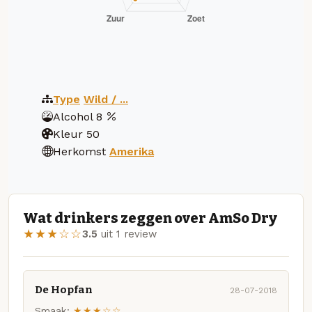
Type
Wild / ...
Alcohol
8
Kleur
50
Herkomst
Amerika
Wat drinkers zeggen over AmSo Dry
★★★☆☆
3.5
uit 1 review
De Hopfan
28-07-2018
Smaak:
★★★☆☆