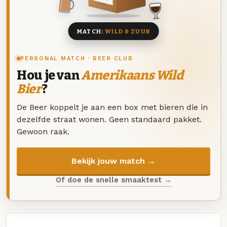
8 BIEREN
MATCH:
WILD & ZUUR
PERSONAL MATCH · BEER CLUB
Hou je van
Amerikaans Wild
Bier
?
De Beer koppelt je aan een box met bieren die in
dezelfde straat wonen. Geen standaard pakket.
Gewoon raak.
Bekijk jouw match →
Of doe de snelle smaaktest →