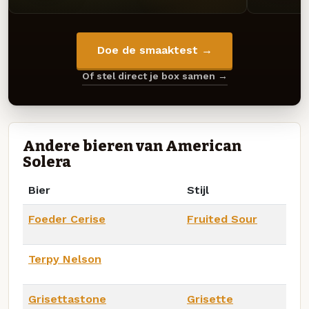
Doe de smaaktest →
Of stel direct je box samen →
Andere bieren van American
Solera
Bier
Stijl
Foeder Cerise
Fruited Sour
Terpy Nelson
Grisettastone
Grisette