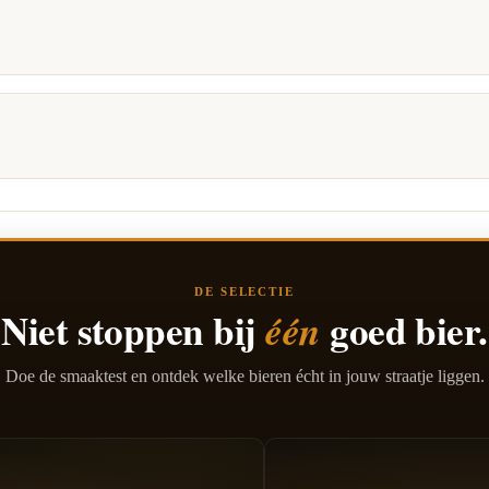
DE SELECTIE
Niet stoppen bij
goed bier.
één
Doe de smaaktest en ontdek welke bieren écht in jouw straatje liggen.