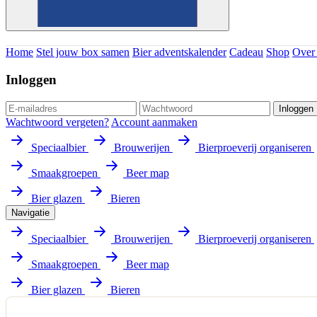
Home
Stel jouw box samen
Bier adventskalender
Cadeau
Shop
Over
Inloggen
Inloggen
Wachtwoord vergeten?
Account aanmaken
Speciaalbier
Brouwerijen
Bierproeverij organiseren
Smaakgroepen
Beer map
Bier glazen
Bieren
Navigatie
Speciaalbier
Brouwerijen
Bierproeverij organiseren
Smaakgroepen
Beer map
Bier glazen
Bieren