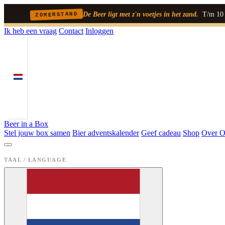
De Beer ligt met z'n voetjes in het zand.
T/m 10 a
ZOMERSTAND
Ik heb een vraag
Contact
Inloggen
Beer in a Box
Stel jouw box samen
Bier adventskalender
Geef cadeau
Shop
Over O
TAAL / LANGUAGE