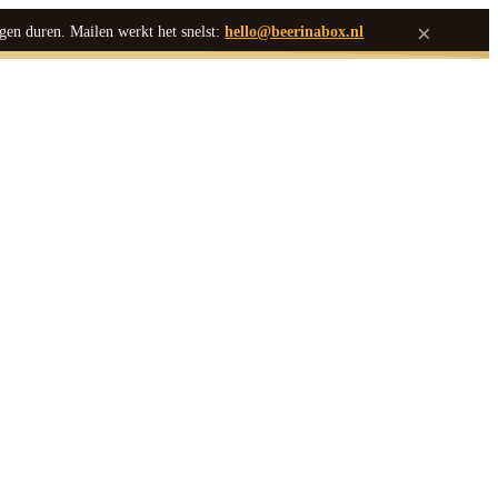
×
gen duren. Mailen werkt het snelst:
hello@beerinabox.nl