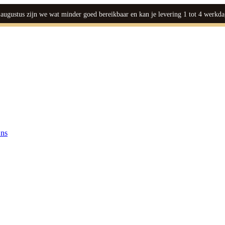
ugustus zijn we wat minder goed bereikbaar en kan je levering 1 tot 4 werkda
ns