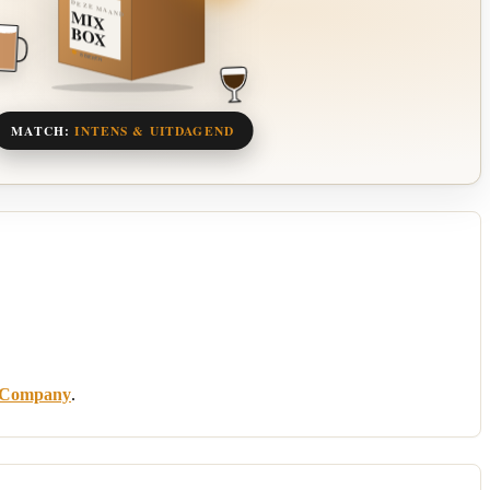
DEZE MAAND
MIX
BOX
8 BIEREN
MATCH:
INTENS & UITDAGEND
 Company
.