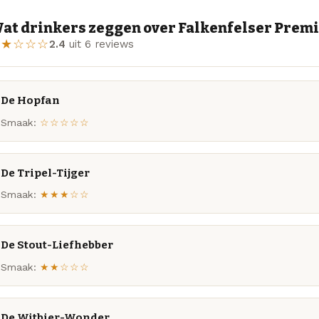
at drinkers zeggen over Falkenfelser Prem
★★☆☆☆
2.4
uit 6 reviews
De Hopfan
Smaak:
☆☆☆☆☆
De Tripel-Tijger
Smaak:
★★★☆☆
De Stout-Liefhebber
Smaak:
★★☆☆☆
De Witbier-Wonder