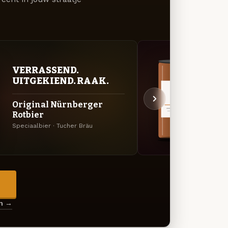
VERRASSEND.
KRU
UITGEKIEND. RAAK.
SEI
Original Nürnberger
Tuch
Rotbier
Dopp
Speciaalbier · Tucher Bräu
Dubbel
→
en →