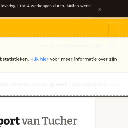
levering 1 tot 4 werkdagen duren. Mailen werkt
×
Ik heb een vraag
Contact
Inloggen
bstatistieken.
Klik hier
voor meer informatie over zijn
Bier adventskalender
Geef cadeau
Shop
Over Ons
port
van Tucher