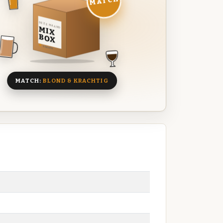
MATCH
DEZE MAAND
MIX
BOX
8 BIEREN
MATCH:
BLOND & KRACHTIG