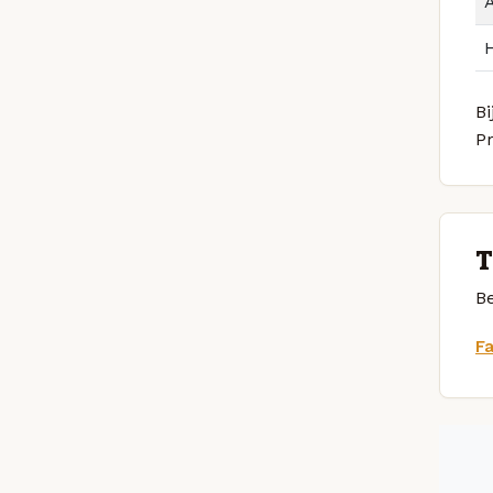
Bi
P
T
Be
F