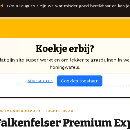
d.
T/m 10 augustus zijn we wat minder goed bereikbaar en kan je 
Koekje erbij?
dat zijn site super werkt en om lekker te grasduinen in we
honingwafels.
Voorkeuren
Cookies toestaan
Stel jouw box samen
ORTMUNDER EXPORT · TUCHER BRÄU
Falkenfelser Premium Ex