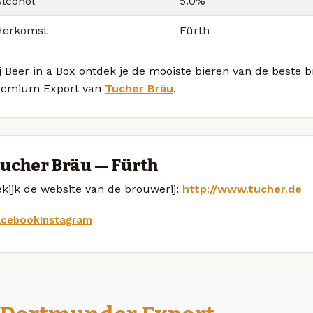
Alcohol
5.0%
Herkomst
Fürth
j Beer in a Box ontdek je de mooiste bieren van de beste 
remium Export van
Tucher Bräu
.
ucher Bräu — Fürth
kijk de website van de brouwerij:
http://www.tucher.de
acebook
Instagram