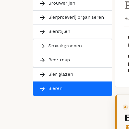
Brouwerijen
Bierproeverij organiseren
H
Bierstijlen
Smaakgroepen
Beer map
Bier glazen
Bieren
P