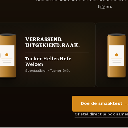
liggen.
VERRASSEND.
UITGEKIEND. RAAK.
Tucher Helles Hefe
Weizen
Speciaalbier · Tucher Bräu
Doe de smaaktest 
Of stel direct je box sam