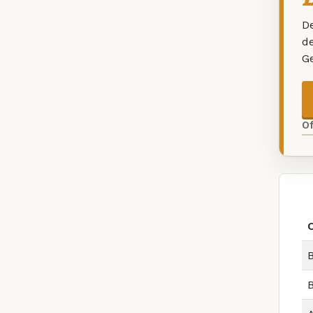
De
d
G
O
B