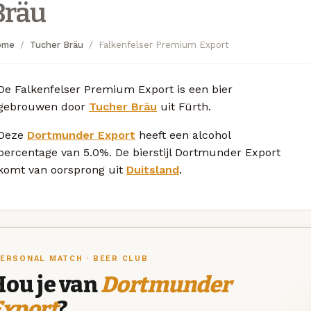
Bräu
ome
Tucher Bräu
Falkenfelser Premium Export
De Falkenfelser Premium Export is een bier
gebrouwen door
Tucher Bräu
uit Fürth.
Deze
Dortmunder Export
heeft een alcohol
percentage van 5.0%. De bierstijl Dortmunder Export
komt van oorsprong uit
Duitsland
.
ERSONAL MATCH · BEER CLUB
Hou je van
Dortmunder
Export
?