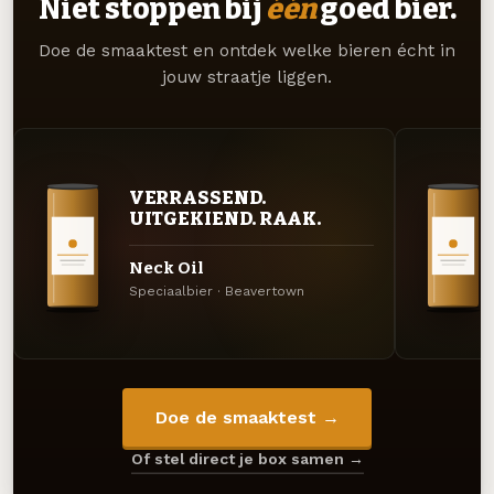
Niet stoppen bij
één
goed bier.
Doe de smaaktest en ontdek welke bieren écht in
jouw straatje liggen.
VERRASSEND.
UITGEKIEND. RAAK.
Neck Oil
Speciaalbier · Beavertown
Doe de smaaktest →
Of stel direct je box samen →