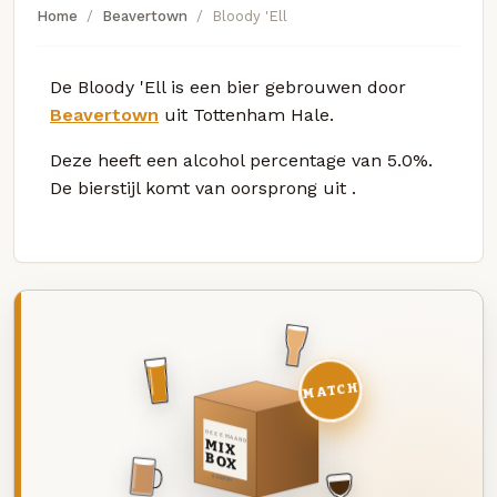
Home
Beavertown
Bloody 'Ell
De Bloody 'Ell is een bier gebrouwen door
Beavertown
uit Tottenham Hale.
Deze
heeft een alcohol percentage van 5.0%.
De bierstijl komt van oorsprong uit
.
MATCH
DEZE MAAND
MIX
BOX
8 BIEREN