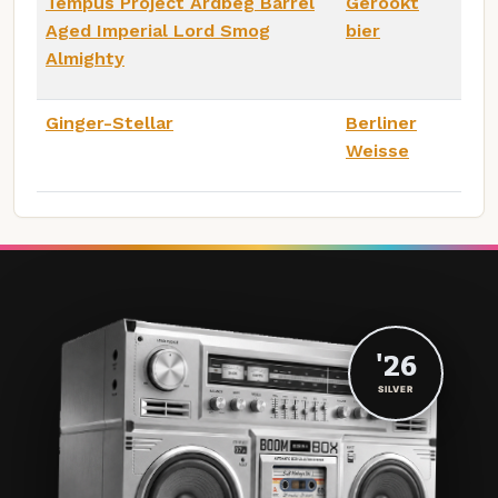
Tempus Project Ardbeg Barrel
Gerookt
Aged Imperial Lord Smog
bier
Almighty
Ginger-Stellar
Berliner
Weisse
'26
SILVER