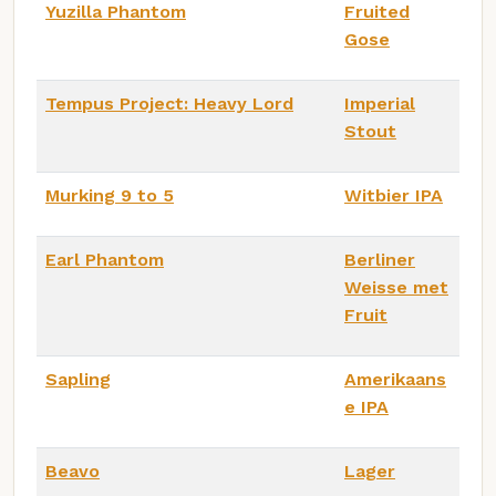
Yuzilla Phantom
Fruited
Gose
Tempus Project: Heavy Lord
Imperial
Stout
Murking 9 to 5
Witbier IPA
Earl Phantom
Berliner
Weisse met
Fruit
Sapling
Amerikaans
e IPA
Beavo
Lager