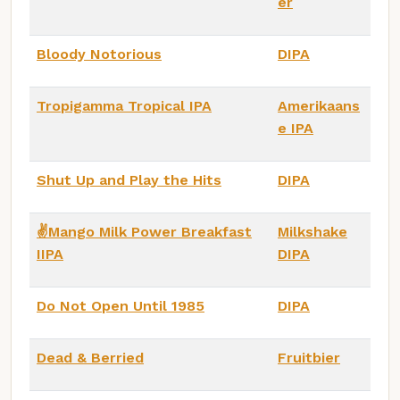
er
Bloody Notorious
DIPA
Tropigamma Tropical IPA
Amerikaans
e IPA
Shut Up and Play the Hits
DIPA
✌️Mango Milk Power Breakfast
Milkshake
IIPA
DIPA
Do Not Open Until 1985
DIPA
Dead & Berried
Fruitbier