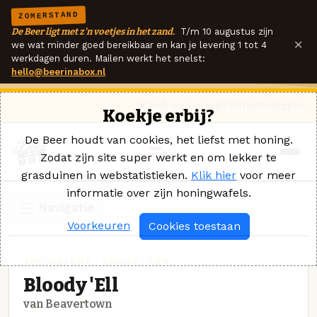
ZOMERSTAND
De Beer ligt met z'n voetjes in het zand.
T/m 10 augustus zijn
×
we wat minder goed bereikbaar en kan je levering 1 tot 4
werkdagen duren. Mailen werkt het snelst:
hello@beerinabox.nl
Ik heb een vraag
Contact
Inloggen
Koekje erbij?
De Beer houdt van cookies, het liefst met honing.
Zodat zijn site super werkt en om lekker te
grasduinen in webstatistieken.
Klik hier
voor meer
informatie over zijn honingwafels.
Navigatie
Voorkeuren
Cookies toestaan
SPECIAALBIER · BEAVERTOWN
Bloody 'Ell
van Beavertown