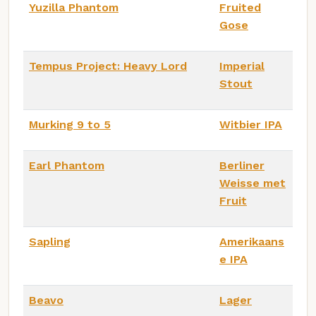
Yuzilla Phantom
Fruited
Gose
Tempus Project: Heavy Lord
Imperial
Stout
Murking 9 to 5
Witbier IPA
Earl Phantom
Berliner
Weisse met
Fruit
Sapling
Amerikaans
e IPA
Beavo
Lager