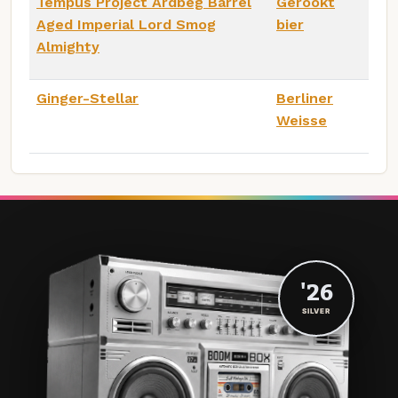
Tempus Project Ardbeg Barrel
Gerookt
Aged Imperial Lord Smog
bier
Almighty
Ginger-Stellar
Berliner
Weisse
'26
SILVER