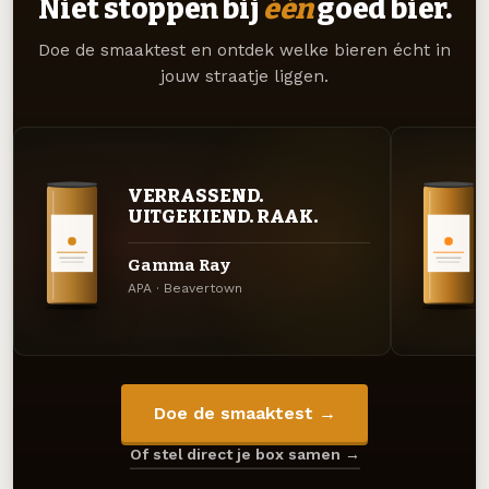
Niet stoppen bij
één
goed bier.
Doe de smaaktest en ontdek welke bieren écht in
jouw straatje liggen.
VERRASSEND.
UITGEKIEND. RAAK.
Gamma Ray
APA · Beavertown
Doe de smaaktest →
Of stel direct je box samen →