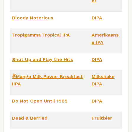
er
Bloody Notorious
DIPA
Tropigamma Tropical IPA
Amerikaans
e IPA
Shut Up and Play the Hits
DIPA
✌️Mango Milk Power Breakfast
Milkshake
IIPA
DIPA
Do Not Open Until 1985
DIPA
Dead & Berried
Fruitbier