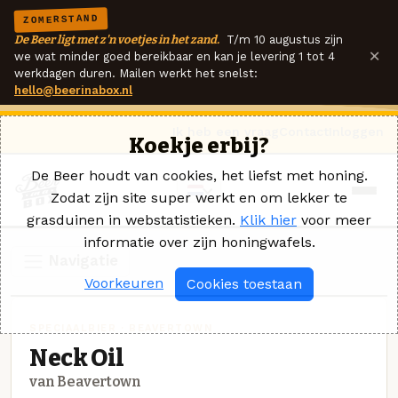
ZOMERSTAND
De Beer ligt met z'n voetjes in het zand.
T/m 10 augustus zijn
×
we wat minder goed bereikbaar en kan je levering 1 tot 4
werkdagen duren. Mailen werkt het snelst:
hello@beerinabox.nl
Ik heb een vraag
Contact
Inloggen
Koekje erbij?
De Beer houdt van cookies, het liefst met honing.
Zodat zijn site super werkt en om lekker te
grasduinen in webstatistieken.
Klik hier
voor meer
informatie over zijn honingwafels.
Navigatie
Voorkeuren
Cookies toestaan
SPECIAALBIER · BEAVERTOWN
Neck Oil
van Beavertown