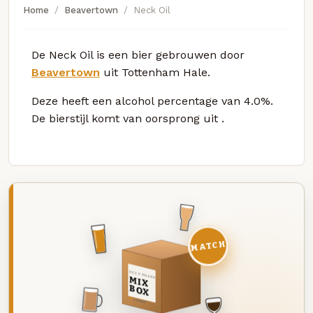
Home
Beavertown
Neck Oil
De Neck Oil is een bier gebrouwen door
Beavertown
uit Tottenham Hale.
Deze
heeft een alcohol percentage van 4.0%.
De bierstijl komt van oorsprong uit
.
MATCH
DEZE MAAND
MIX
BOX
8 BIEREN