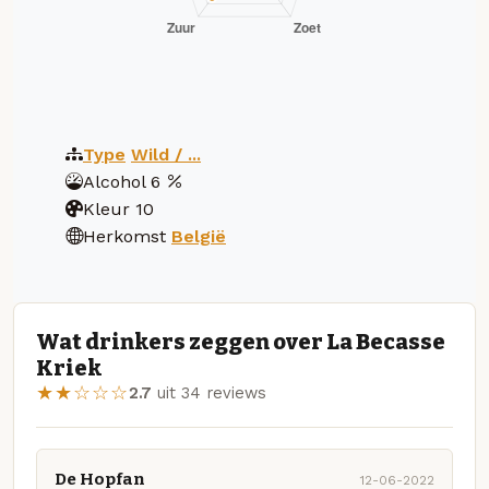
Type
Wild / ...
Alcohol
6
Kleur
10
Herkomst
België
Wat drinkers zeggen over La Becasse
Kriek
★★☆☆☆
2.7
uit 34 reviews
De Hopfan
12-06-2022