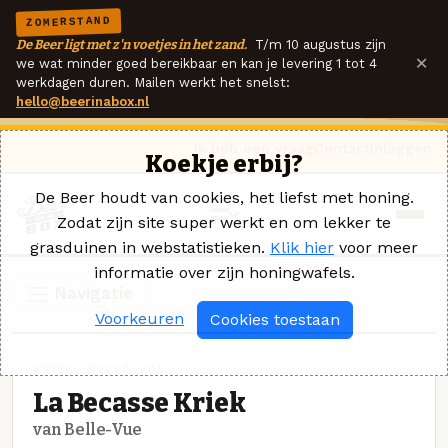
ZOMERSTAND
De Beer ligt met z'n voetjes in het zand.
T/m 10 augustus zijn
×
we wat minder goed bereikbaar en kan je levering 1 tot 4
werkdagen duren. Mailen werkt het snelst:
hello@beerinabox.nl
Ik heb een vraag
Contact
Inloggen
Koekje erbij?
De Beer houdt van cookies, het liefst met honing.
Zodat zijn site super werkt en om lekker te
grasduinen in webstatistieken.
Klik hier
voor meer
informatie over zijn honingwafels.
Navigatie
Voorkeuren
Cookies toestaan
KRIEK · BELLE-VUE
La Becasse Kriek
van Belle-Vue