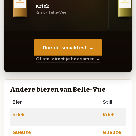
Kriek
Kriek · Belle-Vue
Doe de smaaktest →
Of stel direct je box samen →
Andere bieren van Belle-Vue
Bier
Stijl
Kriek
Kriek
Gueuze
Gueuze