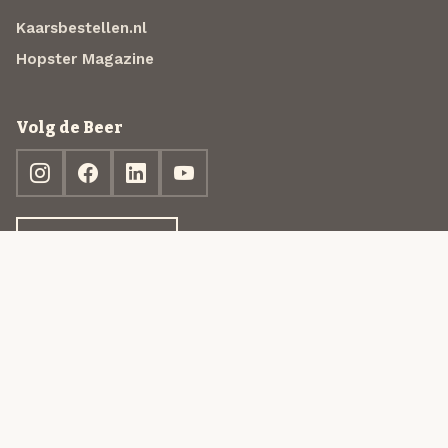
Kaarsbestellen.nl
Hopster Magazine
Volg de Beer
Ontdek jouw box
© 2013-2026 Beer in a Box BV