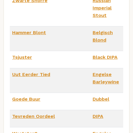
Zwarte Snorre
Russian
Imperial
Stout
Hammer Blont
Belgisch
Blond
Tsjuster
Black DIPA
Uut Eerder Tied
Engelse
Barleywine
Goede Buur
Dubbel
Tevreden Oordeel
DIPA