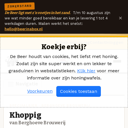
ZOMERSTAND
De Beer ligt met z'n voetjes in het zand.
T/m 10 augustus zijn
×
we wat minder goed bereikbaar en kan je levering 1 tot 4
werkdagen duren. Mailen werkt het snelst:
hello@beerinabox.nl
Ik heb een vraag
Contact
Inloggen
Koekje erbij?
De Beer houdt van cookies, het liefst met honing.
Zodat zijn site super werkt en om lekker te
grasduinen in webstatistieken.
Klik hier
voor meer
informatie over zijn honingwafels.
Navigatie
Voorkeuren
Cookies toestaan
SPECIAALBIER · BERGHOEVE BROUWERIJ
Khoppig
van Berghoeve Brouwerij