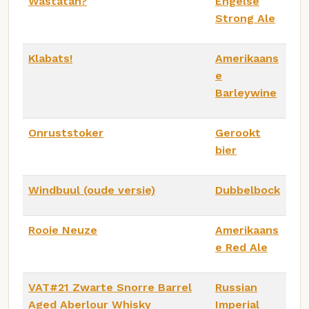
Wastatan?
Engelse
Strong Ale
Klabats!
Amerikaans
e
Barleywine
Onruststoker
Gerookt
bier
Windbuul (oude versie)
Dubbelbock
Rooie Neuze
Amerikaans
e Red Ale
VAT#21 Zwarte Snorre Barrel
Russian
Aged Aberlour Whisky
Imperial