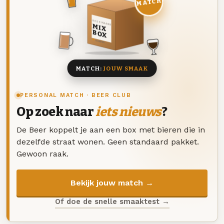
MATCH
DEZE MAAND
MIX
BOX
8 BIEREN
MATCH:
JOUW SMAAK
PERSONAL MATCH · BEER CLUB
Op zoek naar
iets nieuws
?
De Beer koppelt je aan een box met bieren die in
dezelfde straat wonen. Geen standaard pakket.
Gewoon raak.
Bekijk jouw match →
Of doe de snelle smaaktest →