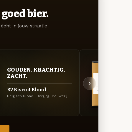
goed bier.
écht in jouw straatje
GOUDEN. KRACHTIG.
VER
ZACHT.
UIT
B2 Biscuit Blond
B5 I
Belgisch Blond · Berging Brouwerij
Specia