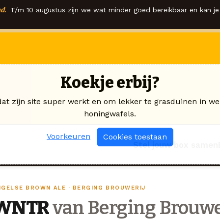
d.
T/m 10 augustus zijn we wat minder goed bereikbaar en kan je 
Koekje erbij?
dat zijn site super werkt en om lekker te grasduinen in we
honingwafels.
Voorkeuren
Cookies toestaan
Stel jouw box samen
NGELSE BROWN ALE · BERGING BROUWERIJ
WNTR
van Berging Brouwe