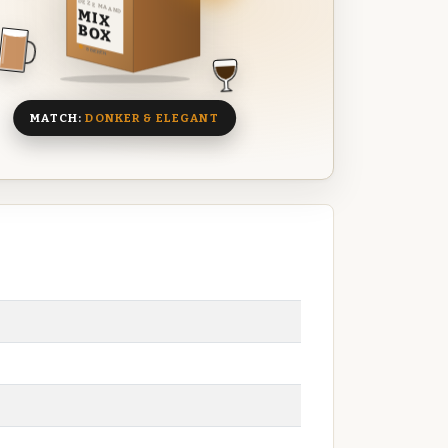
DEZE MAAND
MIX
BOX
8 BIEREN
MATCH:
DONKER & ELEGANT