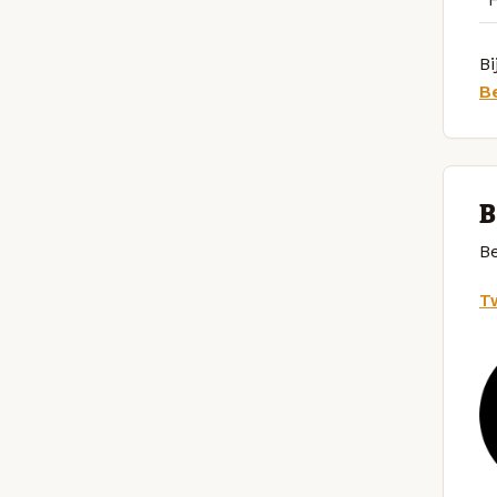
Bi
B
B
Be
Tw