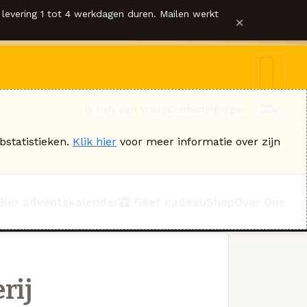
levering 1 tot 4 werkdagen duren. Mailen werkt
×
Ik heb een vraag
Contact
Inloggen
bstatistieken.
Klik hier
voor meer informatie over zijn
Bier adventskalender
Geef cadeau
Shop
Over Ons
rij