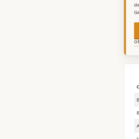
d
G
O
B