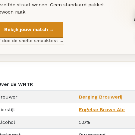
ezelfde straat wonen. Geen standaard pakket.
ewoon raak.
Bekijk jouw match →
f doe de snelle smaaktest →
Over de WNTR
Brouwer
Berging Brouwerij
ierstijl
Engelse Brown Ale
Alcohol
5.0%
Herkomst
Purmerend