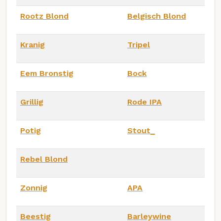
Rootz Blond
Belgisch Blond
Kranig
Tripel
Eem Bronstig
Bock
Grillig
Rode IPA
Potig
Stout_
Rebel Blond
Zonnig
APA
Beestig
Barleywine