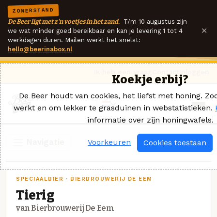
ZOMERSTAND
De Beer ligt met z'n voetjes in het zand.
T/m 10 augustus zijn
×
we wat minder goed bereikbaar en kan je levering 1 tot 4
werkdagen duren. Mailen werkt het snelst:
hello@beerinabox.nl
Ik heb een vraag
Contact
Inloggen
Koekje erbij?
De Beer houdt van cookies, het liefst met honing. Zod
werkt en om lekker te grasduinen in webstatistieken.
informatie over zijn honingwafels.
Navigatie
Voorkeuren
Cookies toestaan
SPECIAALBIER · BIERBROUWERIJ DE EEM
Tierig
van Bierbrouwerij De Eem