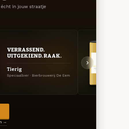
écht in jouw straatje
GOU
VERRASSEND.
ZAC
UITGEKIEND. RAAK.
Root
Tierig
Belgis
Speciaalbier · Bierbrouwerij De Eem
Eem
→
en →