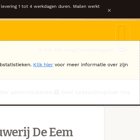
levering 1 tot 4 werkdagen duren. Mailen werkt
×
Ik heb een vraag
Contact
Inloggen
bstatistieken.
Klik hier
voor meer informatie over zijn
Bier adventskalender
Geef cadeau
Shop
Over Ons
uwerij De Eem