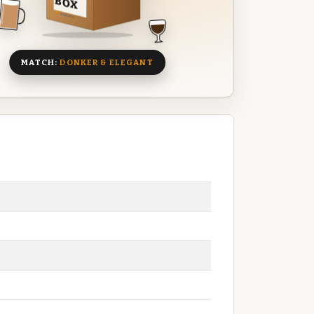
BOX
8 BIEREN
MATCH:
DONKER & ELEGANT