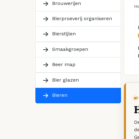
Brouwerijen
H
Bierproeverij organiseren
Bierstijlen
Smaakgroepen
Beer map
Bier glazen
Bieren
P
De
d
G