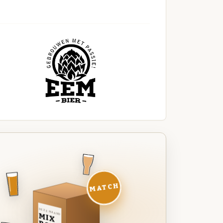
MATCH
DEZE MAAND
MIX