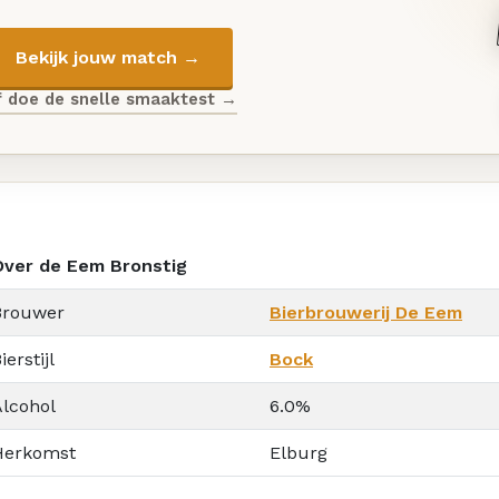
Bekijk jouw match →
f doe de snelle smaaktest →
Over de Eem Bronstig
Brouwer
Bierbrouwerij De Eem
ierstijl
Bock
Alcohol
6.0%
Herkomst
Elburg