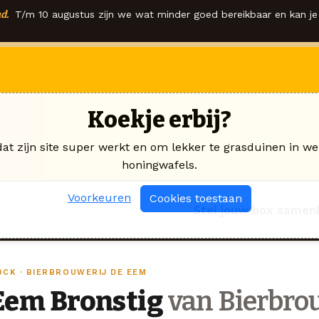
d.
T/m 10 augustus zijn we wat minder goed bereikbaar en kan je 
Koekje erbij?
dat zijn site super werkt en om lekker te grasduinen in we
honingwafels.
Voorkeuren
Cookies toestaan
Stel jouw box samen
OCK · BIERBROUWERIJ DE EEM
Eem Bronstig
van Bierbro