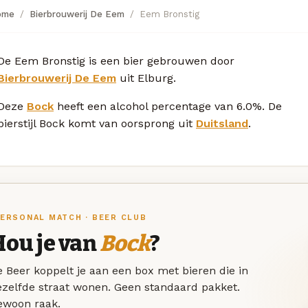
ome
Bierbrouwerij De Eem
Eem Bronstig
De Eem Bronstig is een bier gebrouwen door
Bierbrouwerij De Eem
uit Elburg.
Deze
Bock
heeft een alcohol percentage van 6.0%. De
bierstijl Bock komt van oorsprong uit
Duitsland
.
ERSONAL MATCH · BEER CLUB
Hou je van
Bock
?
 Beer koppelt je aan een box met bieren die in
ezelfde straat wonen. Geen standaard pakket.
ewoon raak.