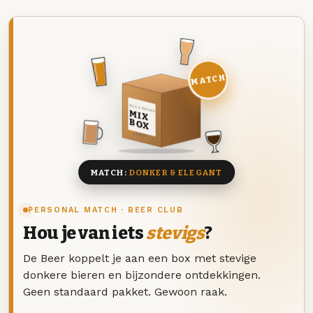
MATCH
DEZE MAAND
MIX
BOX
8 BIEREN
MATCH:
DONKER & ELEGANT
PERSONAL MATCH · BEER CLUB
Hou je van iets
stevigs
?
De Beer koppelt je aan een box met stevige
donkere bieren en bijzondere ontdekkingen.
Geen standaard pakket. Gewoon raak.