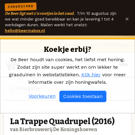
ZOMERSTAND
De Beer ligt met z'n voetjes in het zand.
T/m 10 augustus zijn
×
we wat minder goed bereikbaar en kan je levering 1 tot 4
werkdagen duren. Mailen werkt het snelst:
hello@beerinabox.nl
Ik heb een vraag
Contact
Inloggen
Koekje erbij?
De Beer houdt van cookies, het liefst met honing.
Zodat zijn site super werkt en om lekker te
grasduinen in webstatistieken.
Klik hier
voor meer
informatie over zijn honingwafels.
Navigatie
Voorkeuren
Cookies toestaan
QUADRUPEL · BIERBROUWERIJ DE KONINGSHOEVEN
La Trappe Quadrupel (2016)
van Bierbrouwerij De Koningshoeven