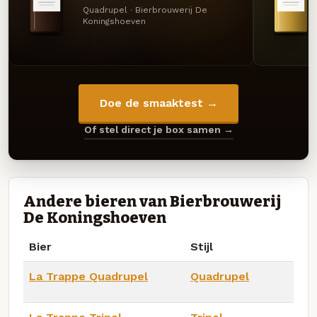
Quadrupel · Bierbrouwerij De
Koningshoeven
Doe de smaaktest →
Of stel direct je box samen →
Andere bieren van Bierbrouwerij
De Koningshoeven
Bier
Stijl
La Trappe Quadrupel
Quadrupel