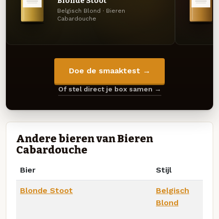
Blonde Stoot
Belgisch Blond · Bieren
Cabardouche
Doe de smaaktest →
Of stel direct je box samen →
Andere bieren van Bieren
Cabardouche
Bier
Stijl
Blonde Stoot
Belgisch
Blond