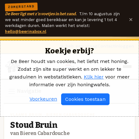
ZOMERSTAND
De Beer ligt met z'n voetjes in het zand.
T/m 10 augustus zijn
×
we wat minder goed bereikbaar en kan je levering 1 tot 4
werkdagen duren. Mailen werkt het snelst:
hello@beerinabox.nl
Ik heb een vraag
Contact
Inloggen
Koekje erbij?
De Beer houdt van cookies, het liefst met honing.
Zodat zijn site super werkt en om lekker te
grasduinen in webstatistieken.
Klik hier
voor meer
informatie over zijn honingwafels.
Navigatie
Voorkeuren
Cookies toestaan
VLAAMS BRUIN · BIEREN CABARDOUCHE
Stoud Bruin
van Bieren Cabardouche