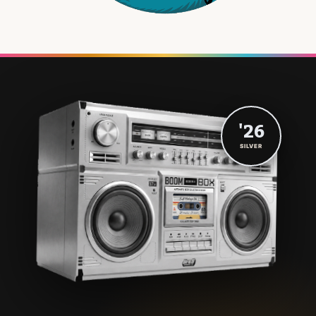
'26
SILVER