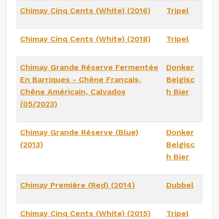
Chimay Cinq Cents (White) (2016)
Tripel
Chimay Cinq Cents (White) (2018)
Tripel
Chimay Grande Réserve Fermentée
Donker
En Barriques - Chêne Français,
Belgisc
Chêne Américain, Calvados
h Bier
(05/2023)
Chimay Grande Réserve (Blue)
Donker
(2013)
Belgisc
h Bier
Chimay Première (Red) (2014)
Dubbel
Chimay Cinq Cents (White) (2015)
Tripel