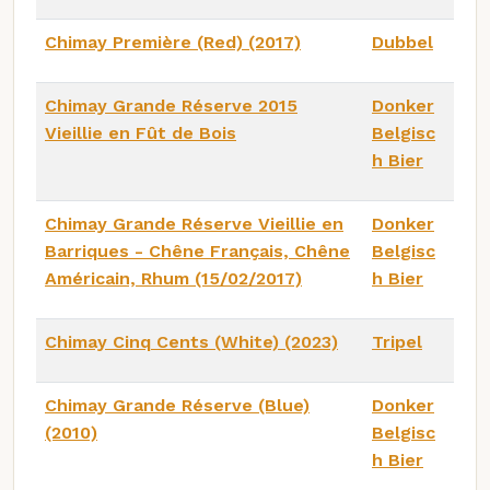
Chimay Première (Red) (2017)
Dubbel
Chimay Grande Réserve 2015
Donker
Vieillie en Fût de Bois
Belgisc
h Bier
Chimay Grande Réserve Vieillie en
Donker
Barriques - Chêne Français, Chêne
Belgisc
Américain, Rhum (15/02/2017)
h Bier
Chimay Cinq Cents (White) (2023)
Tripel
Chimay Grande Réserve (Blue)
Donker
(2010)
Belgisc
h Bier