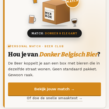
MATCH
DEZE MAAND
MIX
BOX
8 BIEREN
MATCH:
DONKER & ELEGANT
PERSONAL MATCH · BEER CLUB
Hou je van
Donker Belgisch Bier
?
De Beer koppelt je aan een box met bieren die in
dezelfde straat wonen. Geen standaard pakket.
Gewoon raak.
Bekijk jouw match →
Of doe de snelle smaaktest →