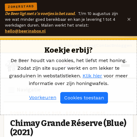
ZOMERSTAND
De Beer ligt met z'n voetjes in het zand.
T/m 10 augustus zijn
×
we wat minder goed bereikbaar en kan je levering 1 tot 4
werkdagen duren. Mailen werkt het snelst:
hello@beerinabox.nl
Ik heb een vraag
Contact
Inloggen
Koekje erbij?
De Beer houdt van cookies, het liefst met honing.
Zodat zijn site super werkt en om lekker te
grasduinen in webstatistieken.
Klik hier
voor meer
informatie over zijn honingwafels.
Navigatie
Voorkeuren
Cookies toestaan
DONKER BELGISCH BIER · BIÈRES DE CHIMAY
Chimay Grande Réserve (Blue)
(2021)