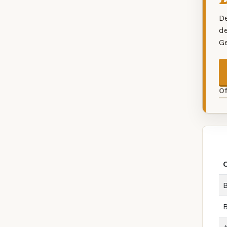
De
d
G
O
B