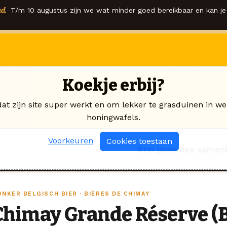
d.
T/m 10 augustus zijn we wat minder goed bereikbaar en kan je 
Koekje erbij?
dat zijn site super werkt en om lekker te grasduinen in we
honingwafels.
Voorkeuren
Cookies toestaan
Stel jouw box samen
NKER BELGISCH BIER · BIÈRES DE CHIMAY
Chimay Grande Réserve (B