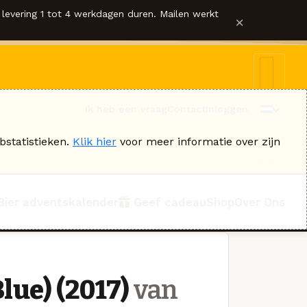
levering 1 tot 4 werkdagen duren. Mailen werkt
×
Ik heb een vraag
Contact
Inloggen
bstatistieken.
Klik hier
voor meer informatie over zijn
Bier adventskalender
Geef cadeau
Shop
Over Ons
lue) (2017)
van