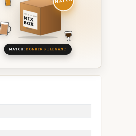
MATCH
DEZE MAAND
MIX
BOX
8 BIEREN
MATCH:
DONKER & ELEGANT