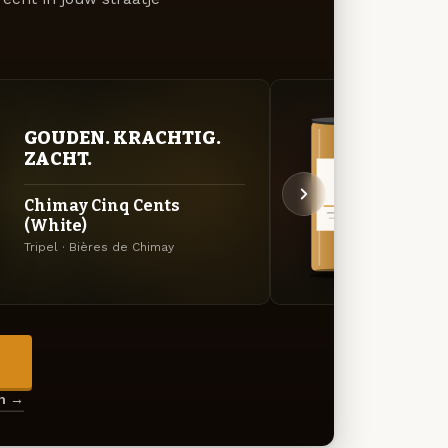
GOUDEN. KRACHTIG.
VER
ZACHT.
UIT
Chimay Cinq Cents
Chim
(White)
Dubbel
Tripel · Bières de Chimay
→
en →