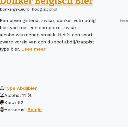
Donker Belgisch Bier
Donkergekleurd, hoog alcohol
Een bovengistend, zwaar, donker volmoutig
biertype met een complexe, zwaar
alcoholwarmende smaak. Het is een soort
zware versie van een dubbel abdij/trappist
type bier.
Lees meer
Type
Abdijbier
Alcohol
11
Kleur
52
Herkomst
België