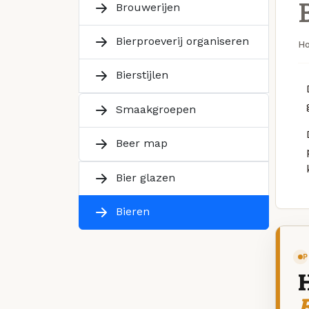
Brouwerijen
Bierproeverij organiseren
H
Bierstijlen
Smaakgroepen
Beer map
Bier glazen
Bieren
P
B