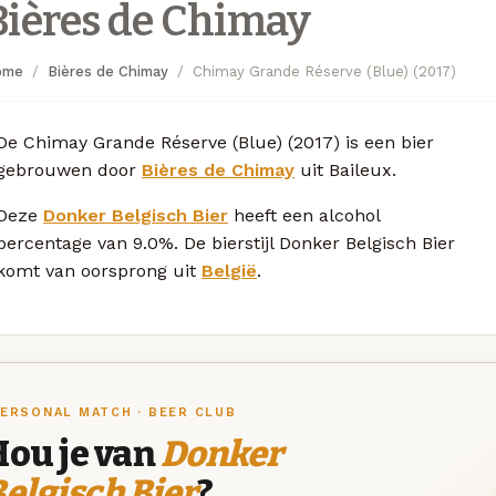
Bières de Chimay
ome
Bières de Chimay
Chimay Grande Réserve (Blue) (2017)
De Chimay Grande Réserve (Blue) (2017) is een bier
gebrouwen door
Bières de Chimay
uit Baileux.
Deze
Donker Belgisch Bier
heeft een alcohol
percentage van 9.0%. De bierstijl Donker Belgisch Bier
komt van oorsprong uit
België
.
ERSONAL MATCH · BEER CLUB
Hou je van
Donker
elgisch Bier
?