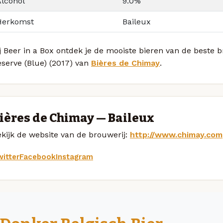
Alcohol
9.0%
Herkomst
Baileux
j Beer in a Box ontdek je de mooiste bieren van de beste
serve (Blue) (2017) van
Bières de Chimay
.
ières de Chimay — Baileux
kijk de website van de brouwerij:
http://www.chimay.com
itter
Facebook
Instagram