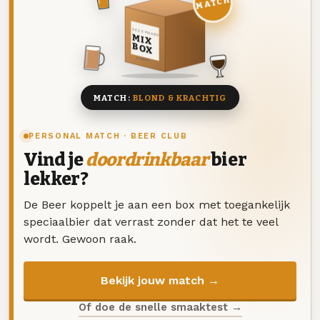
MATCH
DEZE MAAND
MIX
BOX
8 BIEREN
MATCH:
BLOND & KRACHTIG
PERSONAL MATCH · BEER CLUB
Vind je
doordrinkbaar
bier
lekker?
De Beer koppelt je aan een box met toegankelijk
speciaalbier dat verrast zonder dat het te veel
wordt. Gewoon raak.
Bekijk jouw match →
Of doe de snelle smaaktest →