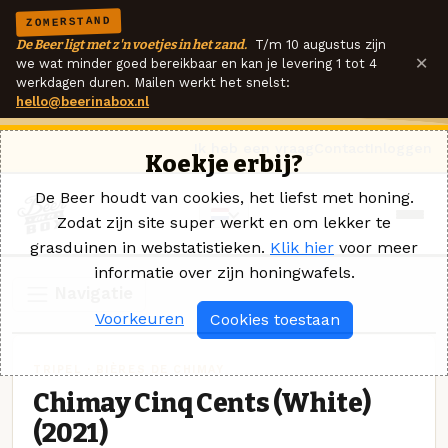
ZOMERSTAND
De Beer ligt met z'n voetjes in het zand.
T/m 10 augustus zijn
×
we wat minder goed bereikbaar en kan je levering 1 tot 4
werkdagen duren. Mailen werkt het snelst:
hello@beerinabox.nl
Ik heb een vraag
Contact
Inloggen
Koekje erbij?
De Beer houdt van cookies, het liefst met honing.
Zodat zijn site super werkt en om lekker te
grasduinen in webstatistieken.
Klik hier
voor meer
informatie over zijn honingwafels.
Navigatie
Voorkeuren
Cookies toestaan
TRIPEL · BIÈRES DE CHIMAY
Chimay Cinq Cents (White)
(2021)