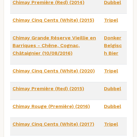
Chimay Première (Red) (2014)
Dubbel
Chimay Cinq Cents (White) (2015)
Tripel
Chimay Grande Réserve Vieillie en
Donker
Barriques - Chêne, Cognac,
Belgisc
Châtaignier (10/08/2016)
h Bier
Chimay Cinq Cents (White) (2020)
Tripel
Chimay Première (Red) (2015)
Dubbel
Chimay Rouge (Première) (2016)
Dubbel
Chimay Cinq Cents (White) (2017)
Tripel