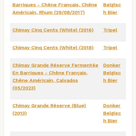
Barriques - Chêne Français, Chêne
Belgisc
Américain, Rhum (29/08/2017)
h Bier
Chimay Cinq Cents (White) (2016)
Tripel
Chimay Cinq Cents (White) (2018)
Tripel
Chimay Grande Réserve Fermentée
Donker
En Barriques - Chêne Français,
Belgisc
Chêne Américain, Calvados
h Bier
(05/2023)
Chimay Grande Réserve (Blue)
Donker
(2013)
Belgisc
h Bier