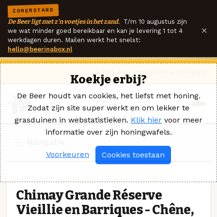
ZOMERSTAND
De Beer ligt met z'n voetjes in het zand.
T/m 10 augustus zijn
×
we wat minder goed bereikbaar en kan je levering 1 tot 4
werkdagen duren. Mailen werkt het snelst:
hello@beerinabox.nl
Ik heb een vraag
Contact
Inloggen
Koekje erbij?
De Beer houdt van cookies, het liefst met honing.
Zodat zijn site super werkt en om lekker te
grasduinen in webstatistieken.
Klik hier
voor meer
informatie over zijn honingwafels.
Navigatie
Voorkeuren
Cookies toestaan
DONKER BELGISCH BIER · BIÈRES DE CHIMAY
Chimay Grande Réserve
Vieillie en Barriques - Chêne,