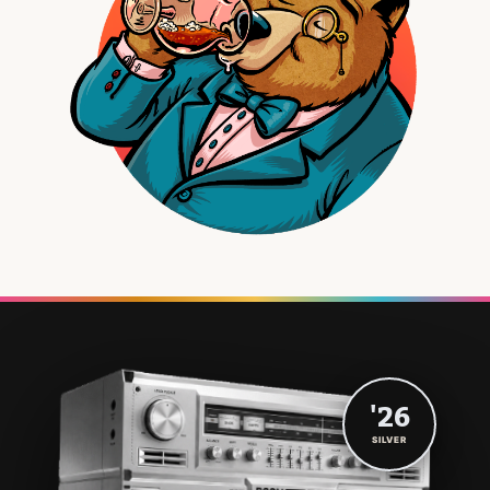
'26
SILVER