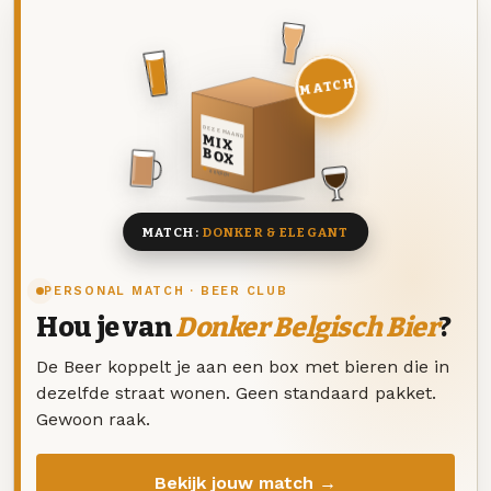
MATCH
DEZE MAAND
MIX
BOX
8 BIEREN
MATCH:
DONKER & ELEGANT
PERSONAL MATCH · BEER CLUB
Hou je van
Donker Belgisch Bier
?
De Beer koppelt je aan een box met bieren die in
dezelfde straat wonen. Geen standaard pakket.
Gewoon raak.
Bekijk jouw match →