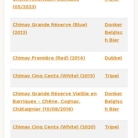
(05/2023)
Chimay Grande Réserve (Blue)
Donker
(2013)
Belgisc
h Bier
Chimay Première (Red) (2014)
Dubbel
Chimay Cinq Cents (White) (2015)
Tripel
Chimay Grande Réserve Vieillie en
Donker
Barriques - Chêne, Cognac,
Belgisc
Châtaignier (10/08/2016)
h Bier
Chimay Cinq Cents (White) (2020)
Tripel