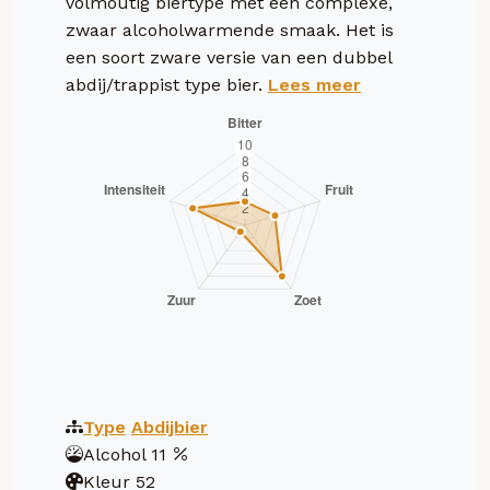
volmoutig biertype met een complexe,
zwaar alcoholwarmende smaak. Het is
een soort zware versie van een dubbel
abdij/trappist type bier.
Lees meer
Type
Abdijbier
Alcohol
11
Kleur
52