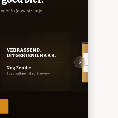
écht in jouw straatje
VERRASSEND.
VER
UITGEKIEND. RAAK.
UIT
Nog Eendje
De R
Speciaalbier · Bird Brewery
Amerik
→
en →