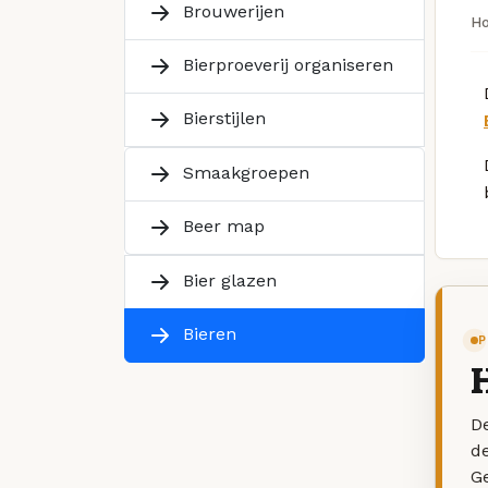
Brouwerijen
H
Bierproeverij organiseren
Bierstijlen
Smaakgroepen
Beer map
Bier glazen
Bieren
P
De
d
G