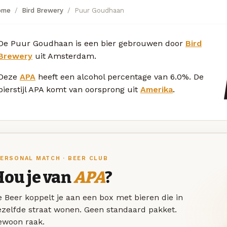
ome
Bird Brewery
Puur Goudhaan
De Puur Goudhaan is een bier gebrouwen door
Bird
Brewery
uit Amsterdam.
Deze
APA
heeft een alcohol percentage van 6.0%. De
bierstijl APA komt van oorsprong uit
Amerika
.
ERSONAL MATCH · BEER CLUB
Hou je van
APA
?
 Beer koppelt je aan een box met bieren die in
ezelfde straat wonen. Geen standaard pakket.
ewoon raak.