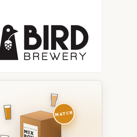
MATCH
DEZE MAAND
MIX