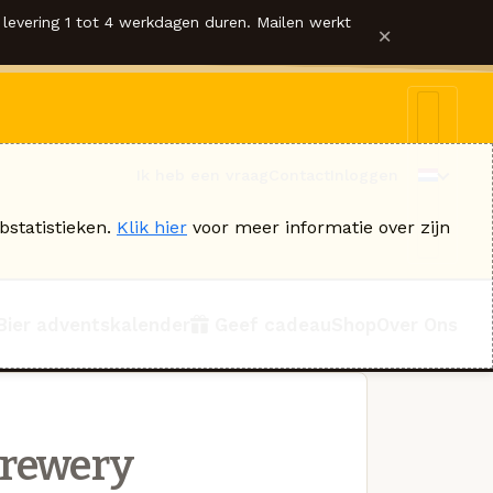
levering 1 tot 4 werkdagen duren. Mailen werkt
×
Ik heb een vraag
Contact
Inloggen
bstatistieken.
Klik hier
voor meer informatie over zijn
Bier adventskalender
Geef cadeau
Shop
Over Ons
Brewery