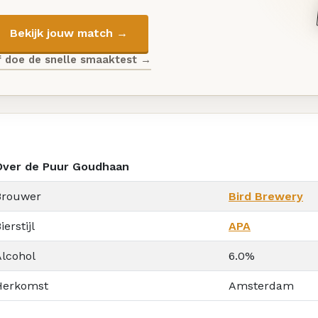
Bekijk jouw match →
f doe de snelle smaaktest →
Over de Puur Goudhaan
Brouwer
Bird Brewery
ierstijl
APA
Alcohol
6.0%
Herkomst
Amsterdam