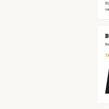
B
v
B
Be
Tw