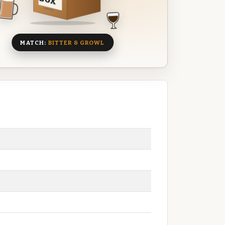
BOX
8 BIEREN
MATCH:
BITTER & GROWL