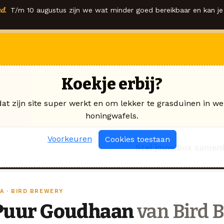
d.
T/m 10 augustus zijn we wat minder goed bereikbaar en kan je 
Koekje erbij?
dat zijn site super werkt en om lekker te grasduinen in we
honingwafels.
Voorkeuren
Cookies toestaan
Stel jouw box samen
A · BIRD BREWERY
Puur Goudhaan
van Bird 