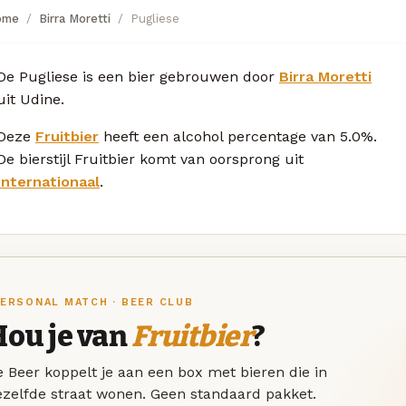
ome
Birra Moretti
Pugliese
De Pugliese is een bier gebrouwen door
Birra Moretti
uit Udine.
Deze
Fruitbier
heeft een alcohol percentage van 5.0%.
De bierstijl Fruitbier komt van oorsprong uit
Internationaal
.
ERSONAL MATCH · BEER CLUB
Hou je van
Fruitbier
?
 Beer koppelt je aan een box met bieren die in
ezelfde straat wonen. Geen standaard pakket.