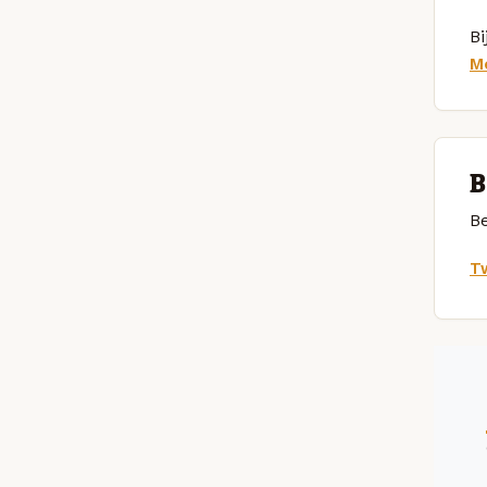
Bi
M
B
Be
Tw