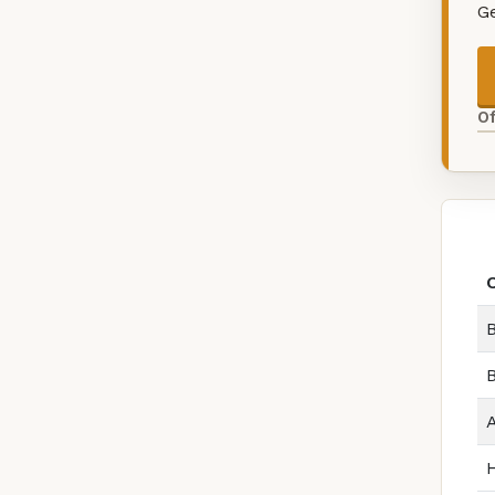
G
O
B