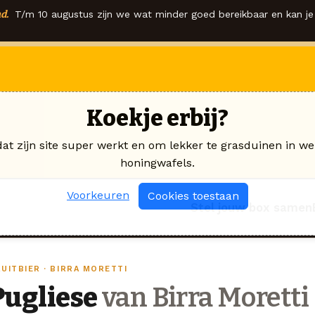
d.
T/m 10 augustus zijn we wat minder goed bereikbaar en kan je 
Koekje erbij?
dat zijn site super werkt en om lekker te grasduinen in we
honingwafels.
Voorkeuren
Cookies toestaan
Stel jouw box samen
UITBIER · BIRRA MORETTI
Pugliese
van Birra Moretti