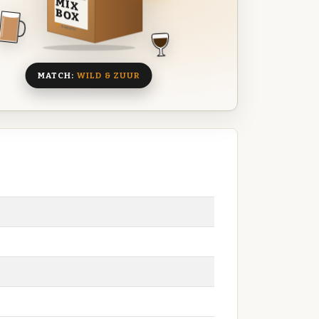
MIX
BOX
8 BIEREN
MATCH:
WILD & ZUUR