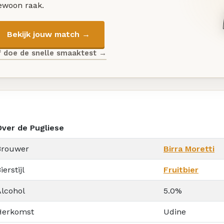
ewoon raak.
Bekijk jouw match →
f doe de snelle smaaktest →
Over de Pugliese
Brouwer
Birra Moretti
ierstijl
Fruitbier
Alcohol
5.0%
Herkomst
Udine