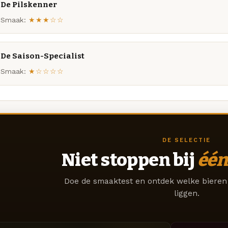
De Pilskenner
Smaak:
★★★☆☆
De Saison-Specialist
Smaak:
★☆☆☆☆
DE SELECTIE
Niet stoppen bij
één
Doe de smaaktest en ontdek welke bieren 
liggen.