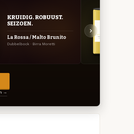
KRUIDIG. ROBUUST.
STR
SEIZOEN.
TIJ
La Rossa / Malto Brunito
Sale
Dubbelbock · Birra Moretti
Lager ·
→
en →