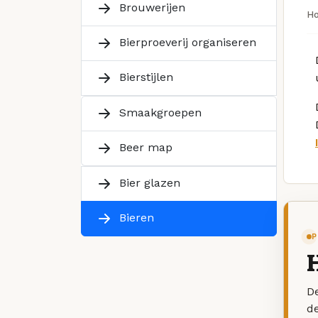
Brouwerijen
H
Bierproeverij organiseren
Bierstijlen
Smaakgroepen
Beer map
Bier glazen
Bieren
P
De
d