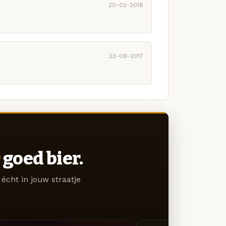
20-02-2018
23-09-2017
goed bier.
écht in jouw straatje