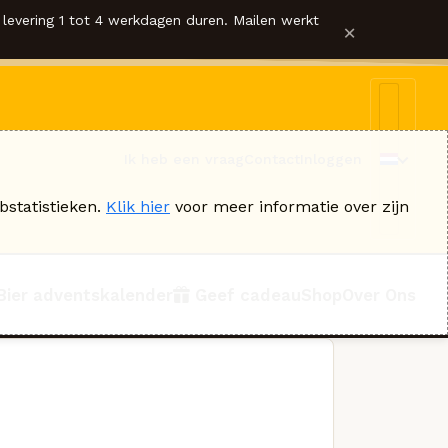
levering 1 tot 4 werkdagen duren. Mailen werkt
×
Ik heb een vraag
Contact
Inloggen
bstatistieken.
Klik hier
voor meer informatie over zijn
Bier adventskalender
Geef cadeau
Shop
Over Ons