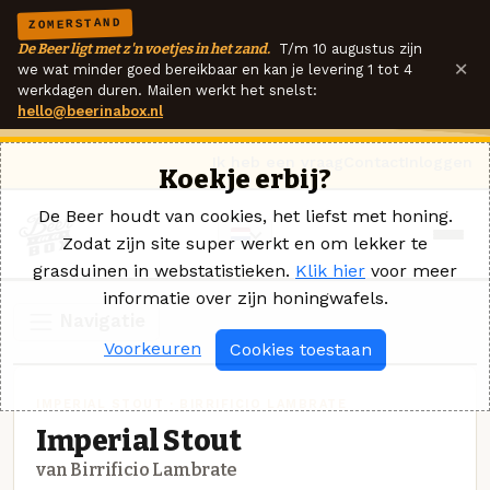
ZOMERSTAND
De Beer ligt met z'n voetjes in het zand.
T/m 10 augustus zijn
×
we wat minder goed bereikbaar en kan je levering 1 tot 4
werkdagen duren. Mailen werkt het snelst:
hello@beerinabox.nl
Ik heb een vraag
Contact
Inloggen
Koekje erbij?
De Beer houdt van cookies, het liefst met honing.
Zodat zijn site super werkt en om lekker te
grasduinen in webstatistieken.
Klik hier
voor meer
informatie over zijn honingwafels.
Navigatie
Voorkeuren
Cookies toestaan
IMPERIAL STOUT · BIRRIFICIO LAMBRATE
Imperial Stout
van Birrificio Lambrate