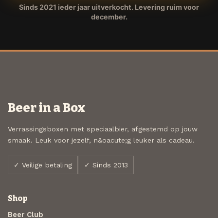
Sinds 2021 ieder jaar uitverkocht. Levering ruim voor
december.
Beer in a Box
Verrassingsboxen met speciaalbier, afgestemd op jouw
smaak. Leuk voor jezelf, n&oacute;g leuker als cadeau.
✓ Veilige betaling
✓ Sinds 2013
Shop
Beer Club