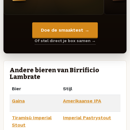
Doe de smaaktest →
Of stel direct je box samen →
Andere bieren van Birrificio
Lambrate
Bier
Stijl
Gaina
Amerikaanse IPA
Tiramisù Imperial
Imperial Pastrystout
Stout