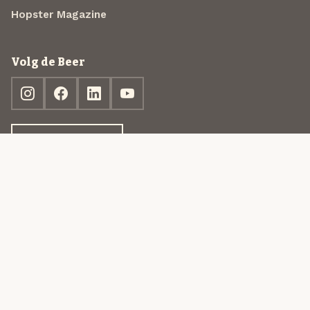
Hopster Magazine
Volg de Beer
Ontdek jouw box
© 2013-2026 Beer in a Box BV