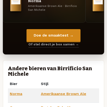
Norma
Amerikaanse Brown Ale · Birrificio
San Michele
Doe de smaaktest →
Of stel direct je box samen →
Andere bieren van Birrificio San
Michele
Bier
Stijl
Norma
Amerikaanse Brown Ale