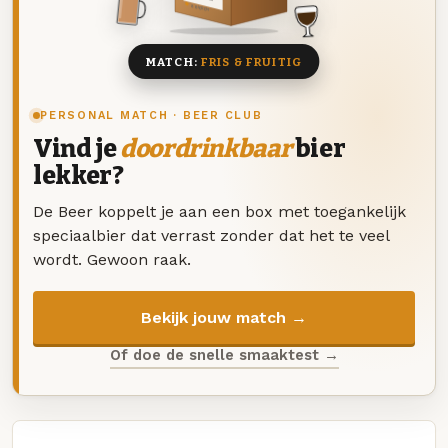
8 BIEREN
MATCH:
FRIS & FRUITIG
PERSONAL MATCH · BEER CLUB
Vind je
doordrinkbaar
bier
lekker?
De Beer koppelt je aan een box met toegankelijk
speciaalbier dat verrast zonder dat het te veel
wordt. Gewoon raak.
Bekijk jouw match →
Of doe de snelle smaaktest →