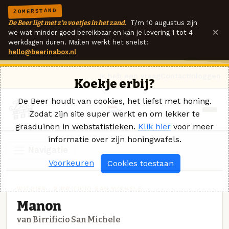
ZOMERSTAND
De Beer ligt met z'n voetjes in het zand.
T/m 10 augustus zijn
×
we wat minder goed bereikbaar en kan je levering 1 tot 4
werkdagen duren. Mailen werkt het snelst:
hello@beerinabox.nl
Ik heb een vraag
Contact
Inloggen
Koekje erbij?
De Beer houdt van cookies, het liefst met honing.
Zodat zijn site super werkt en om lekker te
grasduinen in webstatistieken.
Klik hier
voor meer
informatie over zijn honingwafels.
Navigatie
Voorkeuren
Cookies toestaan
WITBIER · BIRRIFICIO SAN MICHELE
Manon
van Birrificio San Michele