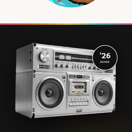
'26
SILVER