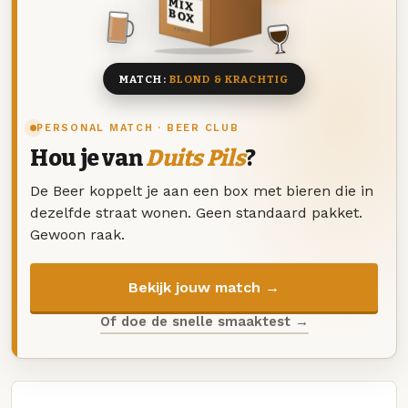
MIX
BOX
8 BIEREN
MATCH:
BLOND & KRACHTIG
PERSONAL MATCH · BEER CLUB
Hou je van
Duits Pils
?
De Beer koppelt je aan een box met bieren die in
dezelfde straat wonen. Geen standaard pakket.
Gewoon raak.
Bekijk jouw match →
Of doe de snelle smaaktest →