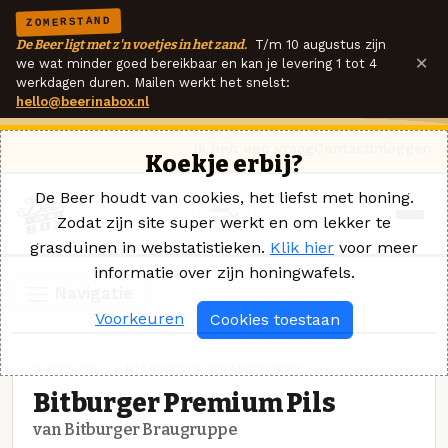
ZOMERSTAND
De Beer ligt met z'n voetjes in het zand.
T/m 10 augustus zijn
×
we wat minder goed bereikbaar en kan je levering 1 tot 4
werkdagen duren. Mailen werkt het snelst:
hello@beerinabox.nl
Ik heb een vraag
Contact
Inloggen
Koekje erbij?
De Beer houdt van cookies, het liefst met honing.
Zodat zijn site super werkt en om lekker te
grasduinen in webstatistieken.
Klik hier
voor meer
informatie over zijn honingwafels.
Navigatie
Voorkeuren
Cookies toestaan
DUITS PILS · BITBURGER BRAUGRUPPE
Bitburger Premium Pils
van Bitburger Braugruppe