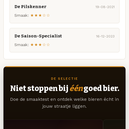
De Pilskenner
19-08-2021
Smaak:
★★★☆☆
De Saison-Specialist
16-12-2023
Smaak:
★★★☆☆
DE SELECTIE
Niet stoppen bij
één
goed bier.
Doe de smaaktest en ontdek welke bieren écht in
jouw straatje liggen.