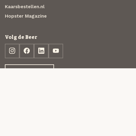
Kaarsbestellen.nl
Hopster Magazine
Volg de Beer
Ontdek jouw box
© 2013-2026 Beer in a Box BV