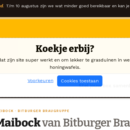
d.
T/m 10 augustus zijn we wat minder goed bereikbaar en kan je 
Koekje erbij?
dat zijn site super werkt en om lekker te grasduinen in we
honingwafels.
Voorkeuren
Cookies toestaan
Stel jouw box samen
EIBOCK · BITBURGER BRAUGRUPPE
Maibock
van Bitburger Br