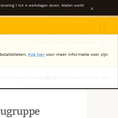
levering 1 tot 4 werkdagen duren. Mailen werkt
×
Ik heb een vraag
Contact
Inloggen
bstatistieken.
Klik hier
voor meer informatie over zijn
Bier adventskalender
Geef cadeau
Shop
Over Ons
augruppe