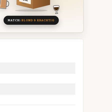
8 BIEREN
MATCH:
BLOND & KRACHTIG