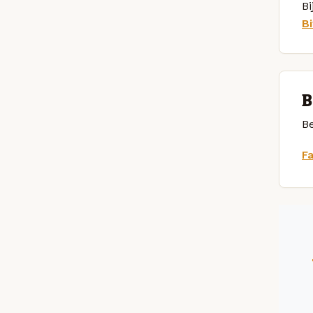
Bi
B
B
Be
F