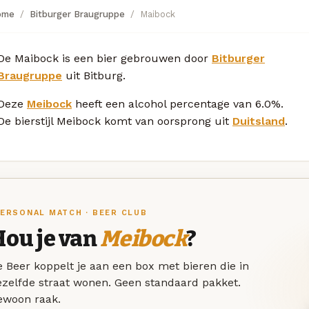
ome
Bitburger Braugruppe
Maibock
De Maibock is een bier gebrouwen door
Bitburger
Braugruppe
uit Bitburg.
Deze
Meibock
heeft een alcohol percentage van 6.0%.
De bierstijl Meibock komt van oorsprong uit
Duitsland
.
ERSONAL MATCH · BEER CLUB
Hou je van
Meibock
?
 Beer koppelt je aan een box met bieren die in
ezelfde straat wonen. Geen standaard pakket.
ewoon raak.