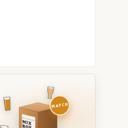
MATCH
DEZE MAAND
MIX
BOX