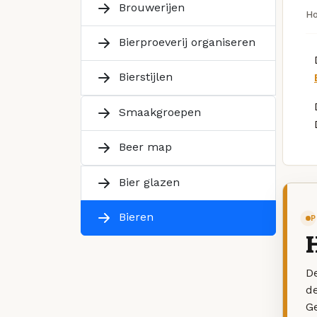
Brouwerijen
H
Bierproeverij organiseren
Bierstijlen
Smaakgroepen
Beer map
Bier glazen
Bieren
P
De
d
G