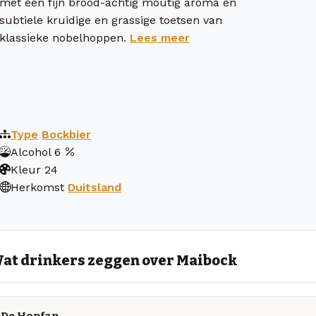
met een fijn brood-achtig moutig aroma en
subtiele kruidige en grassige toetsen van
klassieke nobelhoppen.
Lees meer
Type
Bockbier
Alcohol
6
Kleur
24
Herkomst
Duitsland
at drinkers zeggen over Maibock