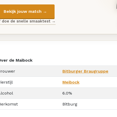
Bekijk jouw match →
f doe de snelle smaaktest →
Over de Maibock
Brouwer
Bitburger Braugruppe
ierstijl
Meibock
Alcohol
6.0%
Herkomst
Bitburg