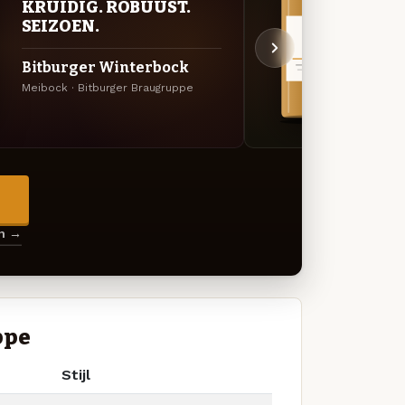
KRUIDIG. ROBUUST.
UIT
SEIZOEN.
Bitb
Bitburger Winterbock
Lage
Meibock · Bitburger Braugruppe
IPL · 
→
en →
ppe
Stijl