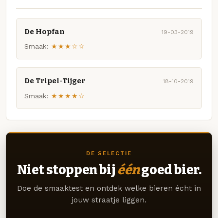
De Hopfan
19-03-2019
Smaak:
★★★☆☆
De Tripel-Tijger
18-10-2019
Smaak:
★★★★☆
DE SELECTIE
Niet stoppen bij
één
goed bier.
Doe de smaaktest en ontdek welke bieren écht in
jouw straatje liggen.