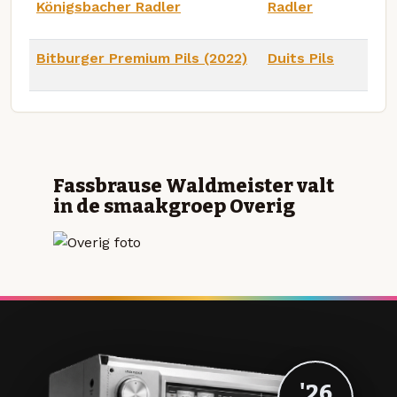
Königsbacher Radler
Radler
Bitburger Premium Pils (2022)
Duits Pils
Fassbrause Waldmeister valt
in de smaakgroep Overig
'26