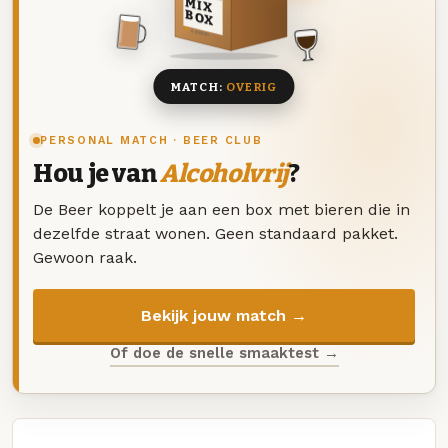
MIX
BOX
8 BIEREN
MATCH:
OVERIG
PERSONAL MATCH · BEER CLUB
Hou je van
Alcoholvrij
?
De Beer koppelt je aan een box met bieren die in
dezelfde straat wonen. Geen standaard pakket.
Gewoon raak.
Bekijk jouw match →
Of doe de snelle smaaktest →