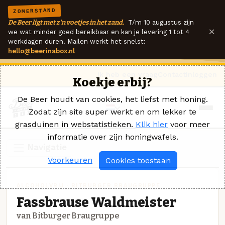
ZOMERSTAND
De Beer ligt met z'n voetjes in het zand.
T/m 10 augustus zijn
×
we wat minder goed bereikbaar en kan je levering 1 tot 4
werkdagen duren. Mailen werkt het snelst:
hello@beerinabox.nl
Ik heb een vraag
Contact
Inloggen
Koekje erbij?
De Beer houdt van cookies, het liefst met honing.
Zodat zijn site super werkt en om lekker te
grasduinen in webstatistieken.
Klik hier
voor meer
informatie over zijn honingwafels.
Navigatie
Voorkeuren
Cookies toestaan
ALCOHOLVRIJ · BITBURGER BRAUGRUPPE
Fassbrause Waldmeister
van Bitburger Braugruppe