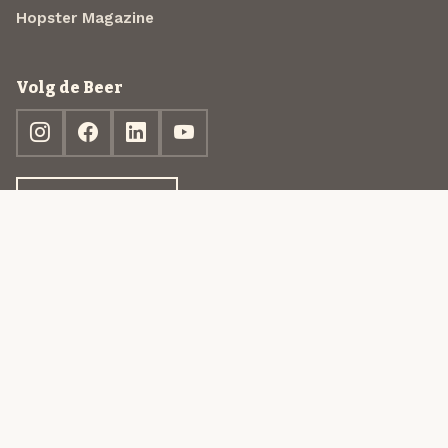
Hopster Magazine
Volg de Beer
Ontdek jouw box
© 2013-2026 Beer in a Box BV