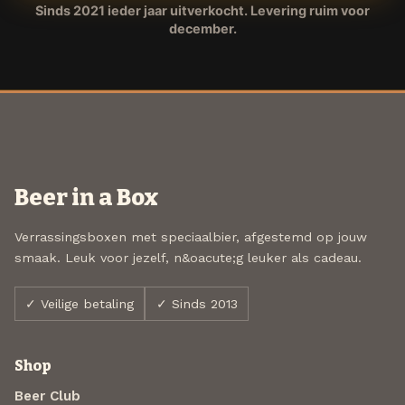
Sinds 2021 ieder jaar uitverkocht. Levering ruim voor
december.
Beer in a Box
Verrassingsboxen met speciaalbier, afgestemd op jouw
smaak. Leuk voor jezelf, n&oacute;g leuker als cadeau.
✓ Veilige betaling
✓ Sinds 2013
Shop
Beer Club