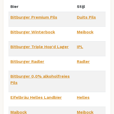
Bier
Stijl
Bitburger Premium Pils
Duits Pils
Bitburger Winterbock
Meibock
Bitburger Triple Hop'd Lager
IPL
Bitburger Radler
Radler
Bitburger 0,0% alkoholfreies
Pils
Eifelbräu Helles Landbier
Helles
Maibock
Meibock