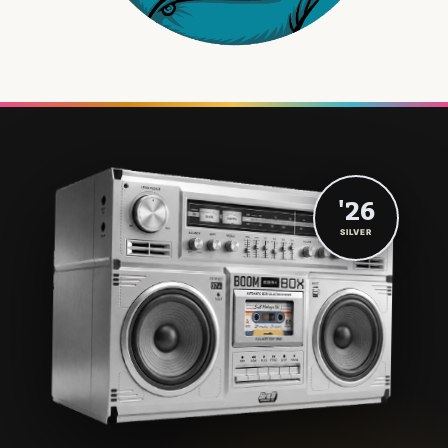
'26
SILVER