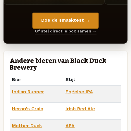
Doe de smaaktest →
Of stel direct je box samen →
Andere bieren van Black Duck
Brewery
Bier
Stijl
Indian Runner
Engelse IPA
Heron's Craic
Irish Red Ale
Mother Duck
APA