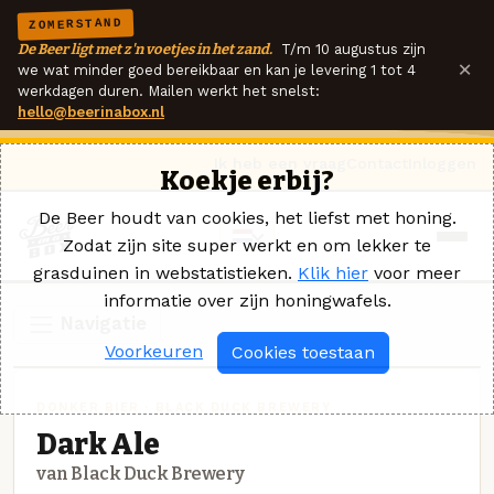
ZOMERSTAND
De Beer ligt met z'n voetjes in het zand.
T/m 10 augustus zijn
×
we wat minder goed bereikbaar en kan je levering 1 tot 4
werkdagen duren. Mailen werkt het snelst:
hello@beerinabox.nl
Ik heb een vraag
Contact
Inloggen
Koekje erbij?
De Beer houdt van cookies, het liefst met honing.
Zodat zijn site super werkt en om lekker te
grasduinen in webstatistieken.
Klik hier
voor meer
informatie over zijn honingwafels.
Navigatie
Voorkeuren
Cookies toestaan
DONKER BIER · BLACK DUCK BREWERY
Dark Ale
van Black Duck Brewery