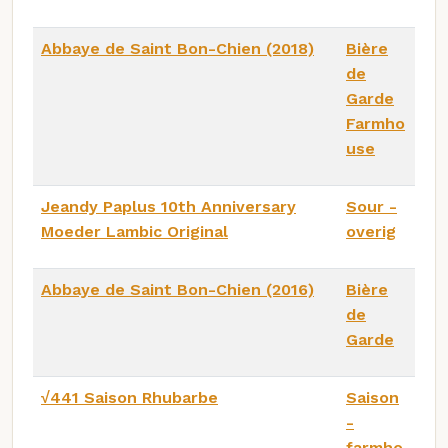
Abbaye de Saint Bon-Chien (2018)
Bière
de
Garde
Farmho
use
Jeandy Paplus 10th Anniversary
Sour -
Moeder Lambic Original
overig
Abbaye de Saint Bon-Chien (2016)
Bière
de
Garde
√441 Saison Rhubarbe
Saison
-
farmho