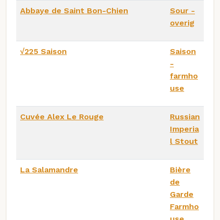
Abbaye de Saint Bon-Chien
Sour -
overig
√225 Saison
Saison
-
farmho
use
Cuvée Alex Le Rouge
Russian
Imperia
l Stout
La Salamandre
Bière
de
Garde
Farmho
use