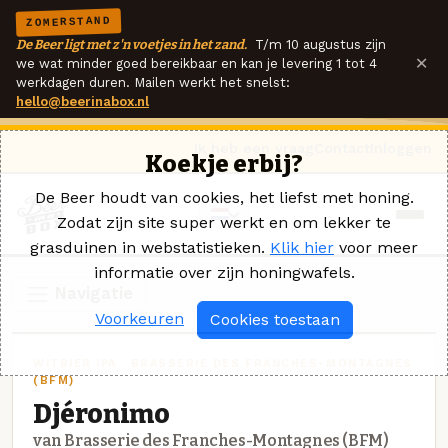
ZOMERSTAND
De Beer ligt met z'n voetjes in het zand.
T/m 10 augustus zijn
×
we wat minder goed bereikbaar en kan je levering 1 tot 4
werkdagen duren. Mailen werkt het snelst:
hello@beerinabox.nl
Ik heb een vraag
Contact
Inloggen
Koekje erbij?
De Beer houdt van cookies, het liefst met honing.
Zodat zijn site super werkt en om lekker te
grasduinen in webstatistieken.
Klik hier
voor meer
informatie over zijn honingwafels.
Navigatie
Voorkeuren
Cookies toestaan
WITBIER IPA · BRASSERIE DES FRANCHES-MONTAGNES
(BFM)
Djéronimo
van Brasserie des Franches-Montagnes (BFM)