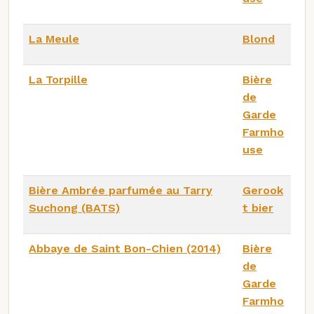
La Meule
Blond
La Torpille
Bière
de
Garde
Farmho
use
Bière Ambrée parfumée au Tarry
Gerook
Suchong (BATS)
t bier
Abbaye de Saint Bon-Chien (2014)
Bière
de
Garde
Farmho