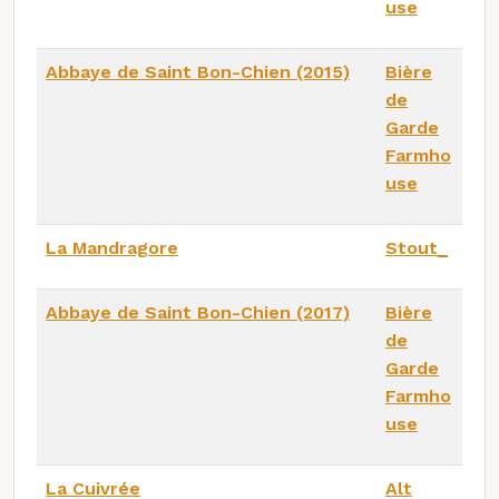
use
Abbaye de Saint Bon-Chien (2015)
Bière
de
Garde
Farmho
use
La Mandragore
Stout_
Abbaye de Saint Bon-Chien (2017)
Bière
de
Garde
Farmho
use
La Cuivrée
Alt