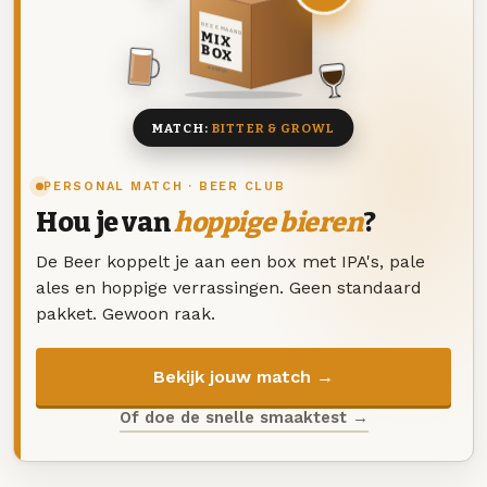
DEZE MAAND
MIX
BOX
8 BIEREN
MATCH:
BITTER & GROWL
PERSONAL MATCH · BEER CLUB
Hou je van
hoppige bieren
?
De Beer koppelt je aan een box met IPA's, pale
ales en hoppige verrassingen. Geen standaard
pakket. Gewoon raak.
Bekijk jouw match →
Of doe de snelle smaaktest →