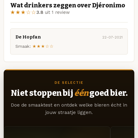
Wat drinkers zeggen over Djéronimo
★★★☆☆
3.8
uit 1 review
De Hopfan
22-07-2021
Smaak:
★★★☆☆
DE SELECTIE
Niet stoppen bij
één
goed bier.
Doe de smaaktest en ontdek welke bieren écht in
jouw straatje liggen.