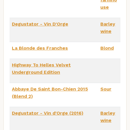
use
Degustator - Vin D'Orge
Barley
wine
La Blonde des Franches
Blond
Highway To Helles Velvet
Underground Edition
Abbaye De Saint Bon-Chien 2015
Sour
(Blend 2)
Degustator - Vin d'Orge (2016)
Barley
wine