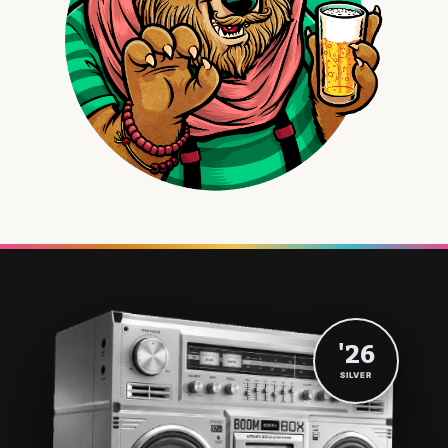
'26
SILVER