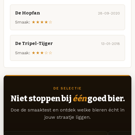
De Hopfan
28-09-2020
Smaak:
★★★★☆
De Tripel-Tijger
13-01-2018
Smaak:
★★★☆☆
DE SELECTIE
Niet stoppen bij
één
goed bier.
Doe de smaaktest en ontdek welke bieren écht in
jouw straatje liggen.