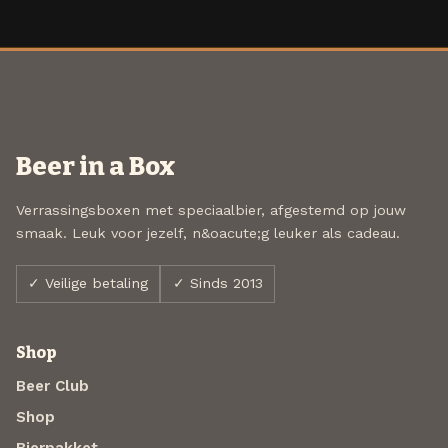
Beer in a Box
Verrassingsboxen met speciaalbier, afgestemd op jouw
smaak. Leuk voor jezelf, n&oacute;g leuker als cadeau.
✓ Veilige betaling
✓ Sinds 2013
Shop
Beer Club
Shop
Bierpakket