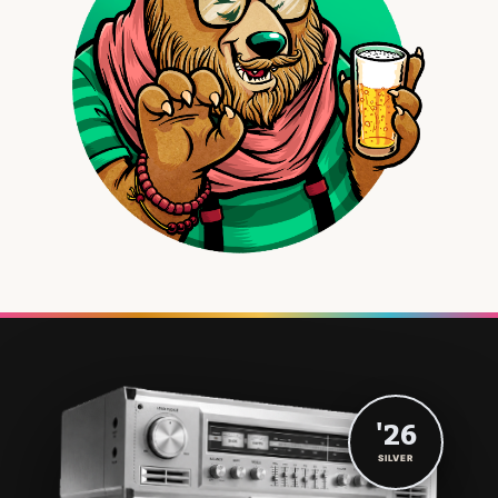
'26
SILVER