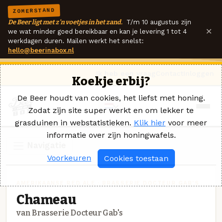
ZOMERSTAND
De Beer ligt met z'n voetjes in het zand.
T/m 10 augustus zijn
×
we wat minder goed bereikbaar en kan je levering 1 tot 4
werkdagen duren. Mailen werkt het snelst:
hello@beerinabox.nl
Ik heb een vraag
Contact
Inloggen
Koekje erbij?
De Beer houdt van cookies, het liefst met honing.
Zodat zijn site super werkt en om lekker te
grasduinen in webstatistieken.
Klik hier
voor meer
informatie over zijn honingwafels.
Navigatie
Voorkeuren
Cookies toestaan
AMERIKAANSE RED ALE · BRASSERIE DOCTEUR GAB'S
Chameau
van Brasserie Docteur Gab's