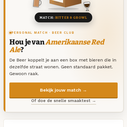
8 BIEREN
MATCH:
BITTER & GROWL
PERSONAL MATCH · BEER CLUB
Hou je van
Amerikaanse Red
Ale
?
De Beer koppelt je aan een box met bieren die in
dezelfde straat wonen. Geen standaard pakket.
Gewoon raak.
Bekijk jouw match →
Of doe de snelle smaaktest →