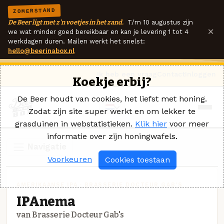
ZOMERSTAND
De Beer ligt met z'n voetjes in het zand.
T/m 10 augustus zijn
×
we wat minder goed bereikbaar en kan je levering 1 tot 4
werkdagen duren. Mailen werkt het snelst:
hello@beerinabox.nl
Ik heb een vraag
Contact
Inloggen
Koekje erbij?
De Beer houdt van cookies, het liefst met honing.
Zodat zijn site super werkt en om lekker te
grasduinen in webstatistieken.
Klik hier
voor meer
informatie over zijn honingwafels.
Navigatie
Voorkeuren
Cookies toestaan
AMERIKAANSE IPA · BRASSERIE DOCTEUR GAB'S
IPAnema
van Brasserie Docteur Gab's