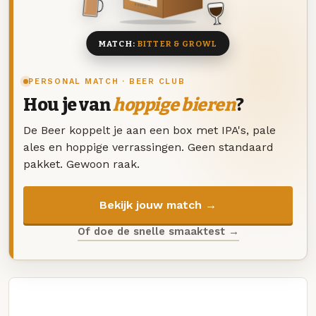
8 BIEREN
MATCH:
BITTER & GROWL
PERSONAL MATCH · BEER CLUB
Hou je van
hoppige bieren
?
De Beer koppelt je aan een box met IPA's, pale
ales en hoppige verrassingen. Geen standaard
pakket. Gewoon raak.
Bekijk jouw match →
Of doe de snelle smaaktest →