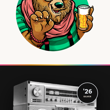
'26
SILVER