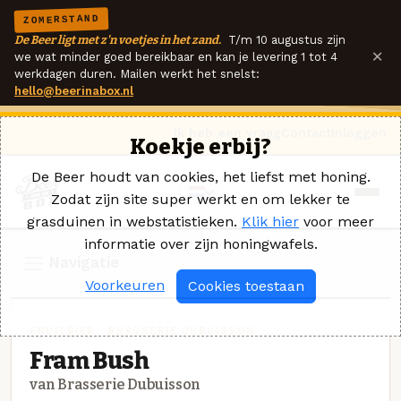
ZOMERSTAND
De Beer ligt met z'n voetjes in het zand.
T/m 10 augustus zijn
×
we wat minder goed bereikbaar en kan je levering 1 tot 4
werkdagen duren. Mailen werkt het snelst:
hello@beerinabox.nl
Ik heb een vraag
Contact
Inloggen
Koekje erbij?
De Beer houdt van cookies, het liefst met honing.
Zodat zijn site super werkt en om lekker te
grasduinen in webstatistieken.
Klik hier
voor meer
informatie over zijn honingwafels.
Navigatie
Voorkeuren
Cookies toestaan
FRUITBIER · BRASSERIE DUBUISSON
Fram Bush
van Brasserie Dubuisson