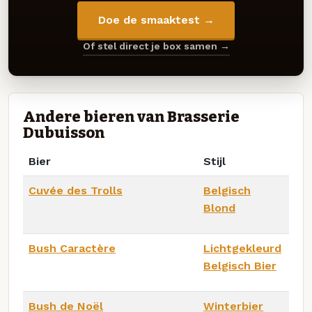
Doe de smaaktest →
Of stel direct je box samen →
Andere bieren van Brasserie
Dubuisson
Bier
Stijl
Cuvée des Trolls
Belgisch
Blond
Bush Caractère
Lichtgekleurd
Belgisch Bier
Bush de Noël
Winterbier