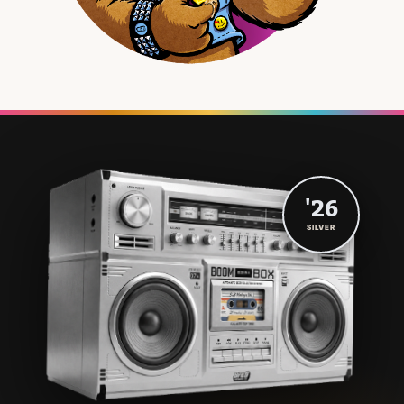
'26
SILVER