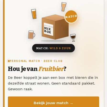
MATCH
DEZE MAAND
MIX
BOX
8 BIEREN
MATCH:
WILD & ZUUR
PERSONAL MATCH · BEER CLUB
Hou je van
Fruitbier
?
De Beer koppelt je aan een box met bieren die in
dezelfde straat wonen. Geen standaard pakket.
Gewoon raak.
Bekijk jouw match →