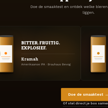
Doe de smaaktest en ontdek welke bieren 
liggen.
BITTER. FRUITIG.
EXPLOSIEF.
Kramah
Amerikaanse IPA · Brauhaus Bevog
Doe de smaaktest 
Of stel direct je box sam