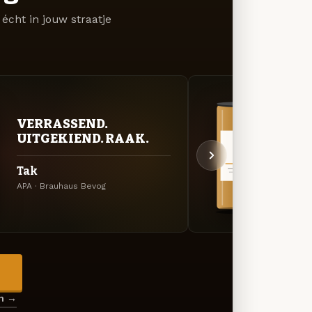
écht in jouw straatje
VERRASSEND.
VER
UITGEKIEND. RAAK.
UIT
Tak
Deet
APA · Brauhaus Bevog
Specia
→
en →