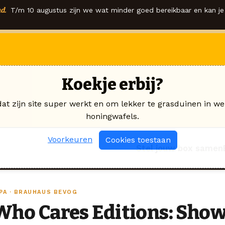
d.
T/m 10 augustus zijn we wat minder goed bereikbaar en kan je 
Koekje erbij?
dat zijn site super werkt en om lekker te grasduinen in we
honingwafels.
Voorkeuren
Cookies toestaan
Stel jouw box samen
IPA · BRAUHAUS BEVOG
Who Cares Editions: Showe