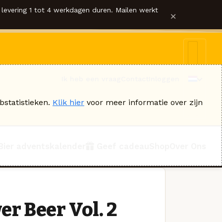
levering 1 tot 4 werkdagen duren. Mailen werkt
×
Ik heb een vraag
Contact
Inloggen
bstatistieken.
Klik hier
voor meer informatie over zijn
Bier adventskalender
Geef cadeau
Shop
Over Ons
r Beer Vol. 2