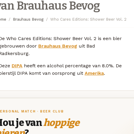
van Brauhaus Bevog
ome
Brauhaus Bevog
Who Cares Editions: Shower Beer Vol. 2
De Who Cares Editions: Shower Beer Vol. 2 is een bier
gebrouwen door
Brauhaus Bevog
uit Bad
Radkersburg.
Deze
DIPA
heeft een alcohol percentage van 8.0%. De
bierstijl DIPA komt van oorsprong uit
Amerika
.
ERSONAL MATCH · BEER CLUB
Hou je van
hoppige
bieren
?