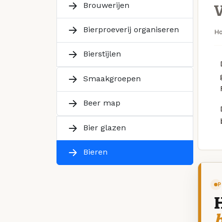
Brouwerijen
Bierproeverij organiseren
H
Bierstijlen
Smaakgroepen
Beer map
Bier glazen
Bieren
P