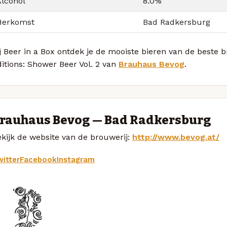
Alcohol
8.0%
Herkomst
Bad Radkersburg
j Beer in a Box ontdek je de mooiste bieren van de beste
itions: Shower Beer Vol. 2 van
Brauhaus Bevog
.
rauhaus Bevog — Bad Radkersburg
kijk de website van de brouwerij:
http://www.bevog.at/
itter
Facebook
Instagram