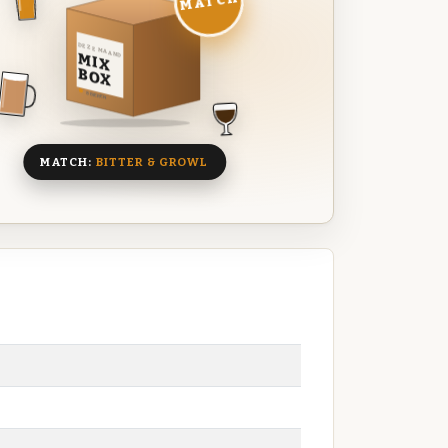
MATCH
DEZE MAAND
MIX
BOX
8 BIEREN
MATCH:
BITTER & GROWL