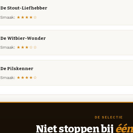
De Stout-Liefhebber
Smaak:
★★★★☆
De Witbier-Wonder
Smaak:
★★★☆☆
De Pilskenner
Smaak:
★★★★☆
DE SELECTIE
Niet stoppen bij
één