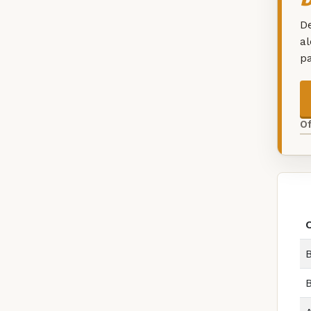
De
a
p
O
B