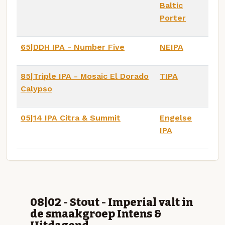
Baltic
Porter
65|DDH IPA - Number Five
NEIPA
85|Triple IPA - Mosaic El Dorado
TIPA
Calypso
05|14 IPA Citra & Summit
Engelse
IPA
08|02 - Stout - Imperial valt in
de smaakgroep Intens &