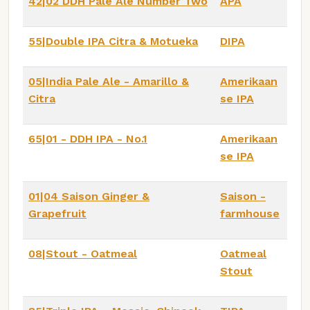
42|02 DDH Pale Ale Number Two
APA
55|Double IPA Citra & Motueka
DIPA
05|India Pale Ale - Amarillo &
Amerikaan
Citra
se IPA
65|01 - DDH IPA - No.1
Amerikaan
se IPA
01|04 Saison Ginger &
Saison -
Grapefruit
farmhouse
08|Stout - Oatmeal
Oatmeal
Stout