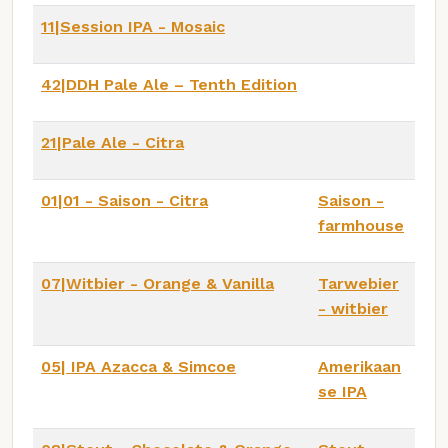
11|Session IPA - Mosaic
42|DDH Pale Ale – Tenth Edition
21|Pale Ale - Citra
01|01 - Saison - Citra
Saison -
farmhouse
07|Witbier - Orange & Vanilla
Tarwebier
- witbier
05| IPA Azacca & Simcoe
Amerikaan
se IPA