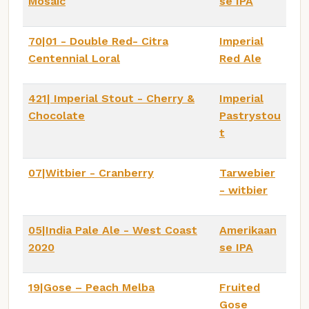
Mosaic
se IPA
70|01 - Double Red- Citra
Imperial
Centennial Loral
Red Ale
421| Imperial Stout - Cherry &
Imperial
Chocolate
Pastrystou
t
07|Witbier - Cranberry
Tarwebier
- witbier
05|India Pale Ale - West Coast
Amerikaan
2020
se IPA
19|Gose – Peach Melba
Fruited
Gose