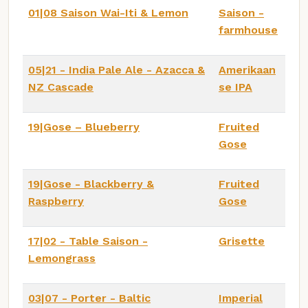
01|08 Saison Wai-Iti & Lemon
Saison -
farmhouse
05|21 - India Pale Ale - Azacca &
Amerikaan
NZ Cascade
se IPA
19|Gose – Blueberry
Fruited
Gose
19|Gose - Blackberry &
Fruited
Raspberry
Gose
17|02 - Table Saison -
Grisette
Lemongrass
03|07 - Porter - Baltic
Imperial