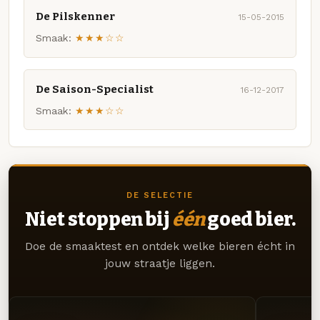
De Pilskenner
15-05-2015
Smaak:
★★★☆☆
De Saison-Specialist
16-12-2017
Smaak:
★★★☆☆
DE SELECTIE
Niet stoppen bij
één
goed bier.
Doe de smaaktest en ontdek welke bieren écht in
jouw straatje liggen.