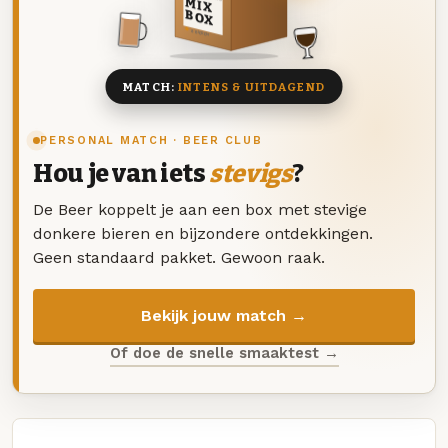
MIX
BOX
8 BIEREN
MATCH:
INTENS & UITDAGEND
PERSONAL MATCH · BEER CLUB
Hou je van iets
stevigs
?
De Beer koppelt je aan een box met stevige
donkere bieren en bijzondere ontdekkingen.
Geen standaard pakket. Gewoon raak.
Bekijk jouw match →
Of doe de snelle smaaktest →