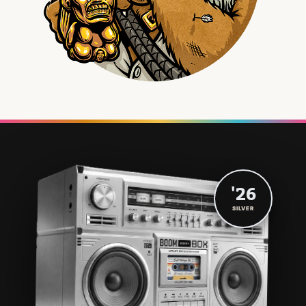
'26
SILVER