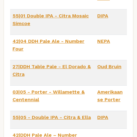
55|01 Double IPA - Citra Mosaic
DIPA
Simcoe
42|04 DDH Pale Ale - Number
NEPA
Four
27|DDH Table Pale - El Dorado &
Oud Bruin
Citra
03|05 - Porter - Willamette &
Amerikaan
Centennial
se Porter
55|05 - Double IPA - Citra & Ella
DIPA
42|DDH Pale Ale – Number