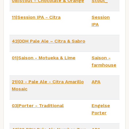
08|Stout - Chocolate & Orange
Stout_
11|Session IPA - Citra
Session
IPA
42|DDH Pale Ale – Citra & Sabro
01|Saison - Motueka & Lime
Saison -
farmhouse
21|03 - Pale Ale - Citra Amarillo
APA
Mosaic
03|Porter - Traditional
Engelse
Porter