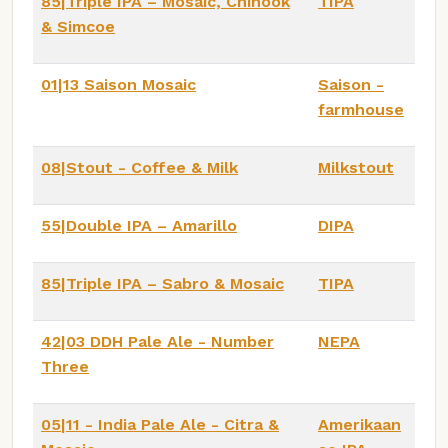
85|Triple IPA – Mosaic, Chinook
TIPA
& Simcoe
01|13 Saison Mosaic
Saison -
farmhouse
08|Stout - Coffee & Milk
Milkstout
55|Double IPA – Amarillo
DIPA
85|Triple IPA – Sabro & Mosaic
TIPA
42|03 DDH Pale Ale - Number
NEPA
Three
05|11 - India Pale Ale - Citra &
Amerikaan