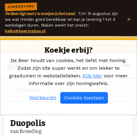
ZOMERSTAND
De Beer ligt met z'n voetjes in het zand.
T/m 10 augustus zijn
×
we wat minder goed bereikbaar en kan je levering 1 tot 4
werkdagen duren. Mailen werkt het snelst:
hello@beerinabox.nl
Ik heb een vraag
Contact
Inloggen
Koekje erbij?
De Beer houdt van cookies, het liefst met honing.
Zodat zijn site super werkt en om lekker te
grasduinen in webstatistieken.
Klik hier
voor meer
informatie over zijn honingwafels.
Navigatie
Voorkeuren
Cookies toestaan
MILKSHAKE IPA · BREWDOG
Duopolis
van BrewDog