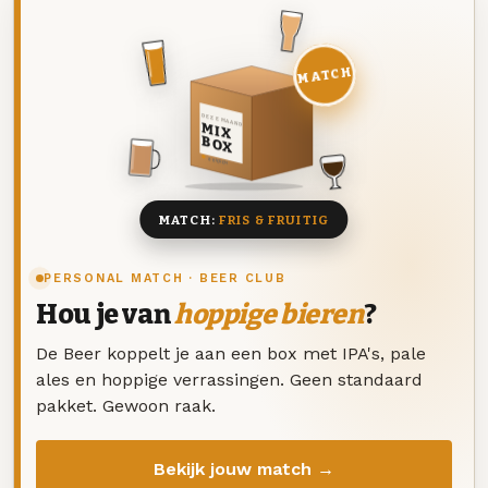
MATCH
DEZE MAAND
MIX
BOX
8 BIEREN
MATCH:
FRIS & FRUITIG
PERSONAL MATCH · BEER CLUB
Hou je van
hoppige bieren
?
De Beer koppelt je aan een box met IPA's, pale
ales en hoppige verrassingen. Geen standaard
pakket. Gewoon raak.
Bekijk jouw match →