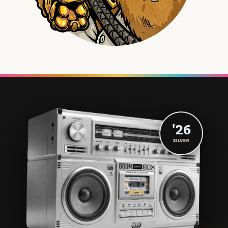
'26
SILVER