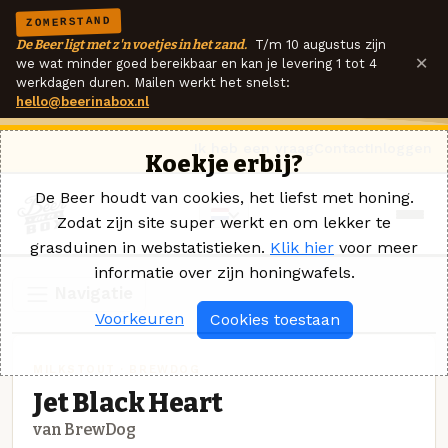
ZOMERSTAND
De Beer ligt met z'n voetjes in het zand.
T/m 10 augustus zijn
×
we wat minder goed bereikbaar en kan je levering 1 tot 4
werkdagen duren. Mailen werkt het snelst:
hello@beerinabox.nl
Ik heb een vraag
Contact
Inloggen
Koekje erbij?
De Beer houdt van cookies, het liefst met honing.
Zodat zijn site super werkt en om lekker te
grasduinen in webstatistieken.
Klik hier
voor meer
informatie over zijn honingwafels.
Navigatie
Voorkeuren
Cookies toestaan
MILKSTOUT · BREWDOG
Jet Black Heart
van BrewDog