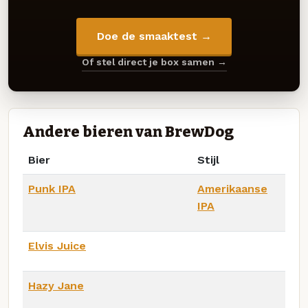
Doe de smaaktest →
Of stel direct je box samen →
Andere bieren van BrewDog
Bier
Stijl
Punk IPA
Amerikaanse
IPA
Elvis Juice
Hazy Jane