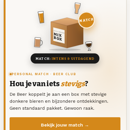
MATCH
DEZE MAAND
MIX
BOX
8 BIEREN
MATCH:
INTENS & UITDAGEND
PERSONAL MATCH · BEER CLUB
Hou je van iets
stevigs
?
De Beer koppelt je aan een box met stevige
donkere bieren en bijzondere ontdekkingen.
Geen standaard pakket. Gewoon raak.
Bekijk jouw match →