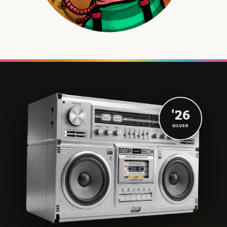
'26
SILVER