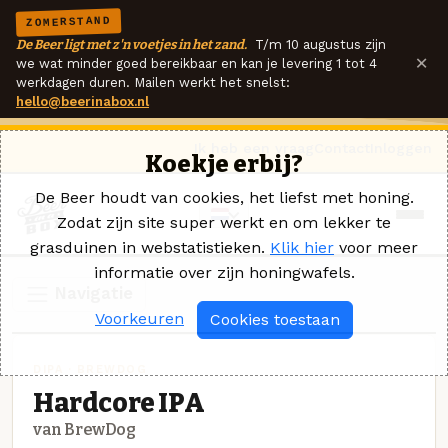
ZOMERSTAND
De Beer ligt met z'n voetjes in het zand.
T/m 10 augustus zijn
×
we wat minder goed bereikbaar en kan je levering 1 tot 4
werkdagen duren. Mailen werkt het snelst:
hello@beerinabox.nl
Ik heb een vraag
Contact
Inloggen
Koekje erbij?
De Beer houdt van cookies, het liefst met honing.
Zodat zijn site super werkt en om lekker te
grasduinen in webstatistieken.
Klik hier
voor meer
informatie over zijn honingwafels.
Navigatie
Voorkeuren
Cookies toestaan
DIPA · BREWDOG
Hardcore IPA
van BrewDog