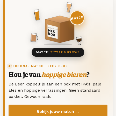
MATCH
DEZE MAAND
MIX
BOX
8 BIEREN
MATCH:
BITTER & GROWL
PERSONAL MATCH · BEER CLUB
Hou je van
hoppige bieren
?
De Beer koppelt je aan een box met IPA's, pale
ales en hoppige verrassingen. Geen standaard
pakket. Gewoon raak.
Bekijk jouw match →