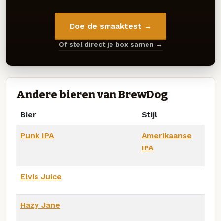
Doe de smaaktest →
Of stel direct je box samen →
Andere bieren van BrewDog
Bier
Stijl
Punk IPA
Amerikaanse
IPA
Elvis Juice
Hazy Jane