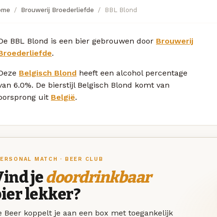
ome
Brouwerij Broederliefde
BBL Blond
De BBL Blond is een bier gebrouwen door
Brouwerij
Broederliefde
.
Deze
Belgisch Blond
heeft een alcohol percentage
van 6.0%. De bierstijl Belgisch Blond komt van
oorsprong uit
België
.
ERSONAL MATCH · BEER CLUB
ind je
doordrinkbaar
ier lekker?
 Beer koppelt je aan een box met toegankelijk