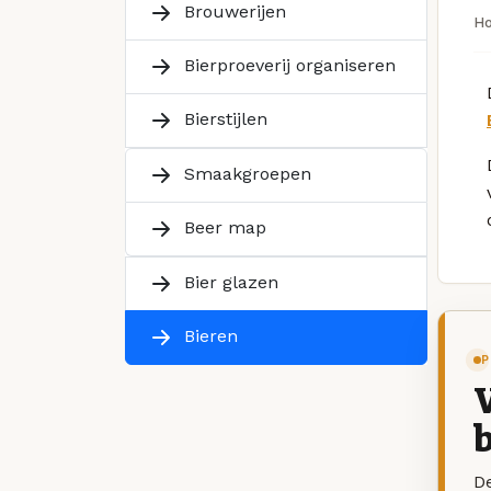
Brouwerijen
H
Bierproeverij organiseren
Bierstijlen
Smaakgroepen
Beer map
Bier glazen
Bieren
P
V
b
De