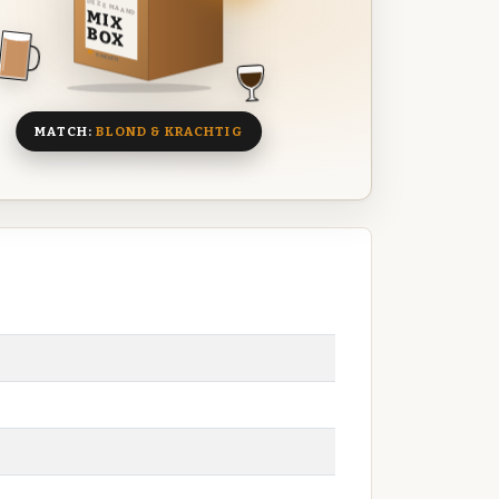
DEZE MAAND
MIX
BOX
8 BIEREN
MATCH:
BLOND & KRACHTIG