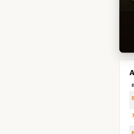
A
B
T