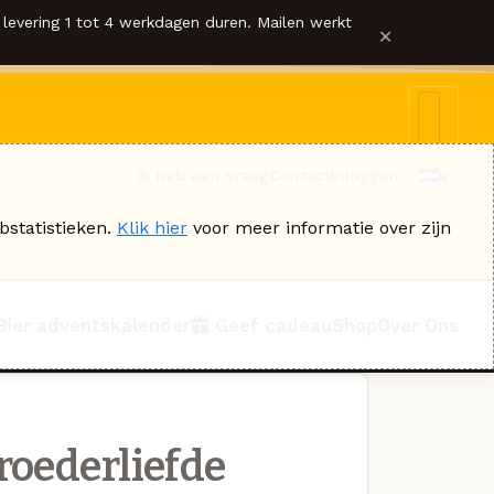
levering 1 tot 4 werkdagen duren. Mailen werkt
×
Ik heb een vraag
Contact
Inloggen
bstatistieken.
Klik hier
voor meer informatie over zijn
Bier adventskalender
Geef cadeau
Shop
Over Ons
roederliefde