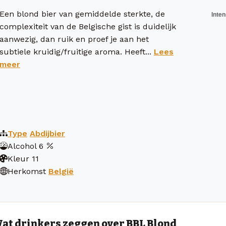
Een blond bier van gemiddelde sterkte, de
complexiteit van de Belgische gist is duidelijk
aanwezig, dan ruik en proef je aan het
subtiele kruidig/fruitige aroma. Heeft...
Lees
meer
Type
Abdijbier
Alcohol
6
Kleur
11
Herkomst
België
at drinkers zeggen over BBL Blond