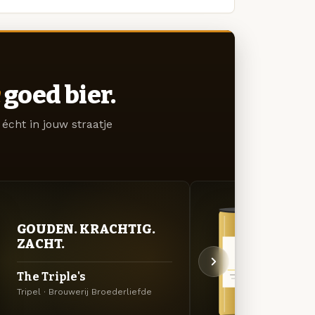
goed bier.
écht in jouw straatje
GOUDEN. KRACHTIG.
GOU
ZACHT.
ZAC
The Triple's
BBL 
Tripel · Brouwerij Broederliefde
Tripel