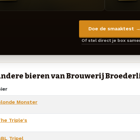
Doe de smaaktest 
Of stel direct je box sam
ndere bieren van Brouwerij Broederl
ier
Blonde Monster
he Triple's
BBL Tripel