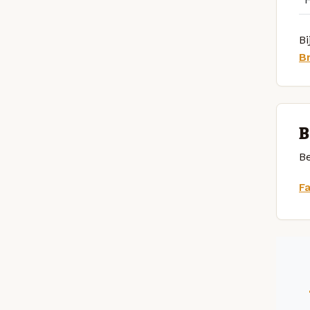
Bi
B
B
Be
F