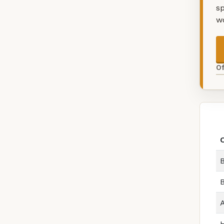
sp
w
O
B