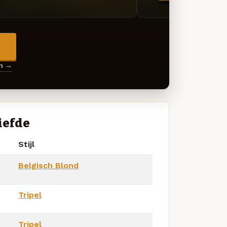
→
en →
iefde
Stijl
Belgisch Blond
Tripel
Tripel