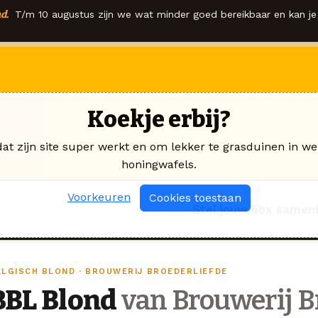
d.
T/m 10 augustus zijn we wat minder goed bereikbaar en kan je 
Koekje erbij?
dat zijn site super werkt en om lekker te grasduinen in we
honingwafels.
Voorkeuren
Cookies toestaan
Stel jouw box samen
ELGISCH BLOND · BROUWERIJ BROEDERLIEFDE
BBL Blond
van Brouwerij B