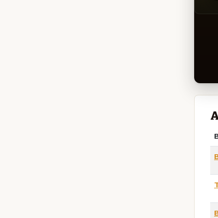
A
B
T