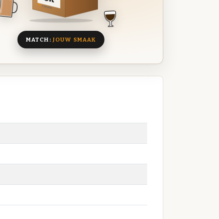
8 BIEREN
MATCH:
JOUW SMAAK