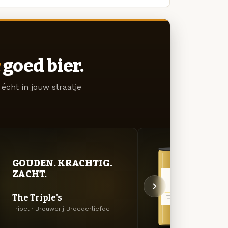
goed bier.
écht in jouw straatje
GOUDEN. KRACHTIG.
GOU
ZACHT.
ZAC
The Triple's
BBL 
Tripel · Brouwerij Broederliefde
Tripel