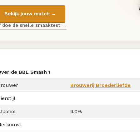
Bekijk jouw match →
f doe de snelle smaaktest →
Over de BBL Smash 1
Brouwer
Brouwerij Broederliefde
ierstijl
Alcohol
6.0%
Herkomst