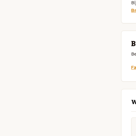
Bi
B
B
Be
F
W