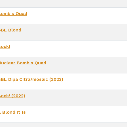
Bomb's Quad
BBL Blond
Bock!
Nuclear Bomb's Quad
BBL Dipa Citra/mosaic (2023)
Bock! (2022)
 Blond It Is