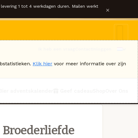
levering 1 tot 4 werkdagen duren. Mailen werkt
×
Ik heb een vraag
Contact
Inloggen
bstatistieken.
Klik hier
voor meer informatie over zijn
Bier adventskalender
Geef cadeau
Shop
Over Ons
 Broederliefde