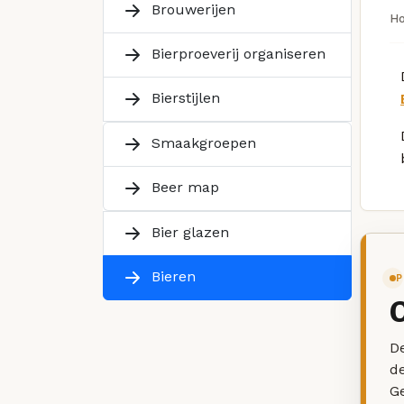
Brouwerijen
H
Bierproeverij organiseren
Bierstijlen
Smaakgroepen
Beer map
Bier glazen
Bieren
P
De
d
G