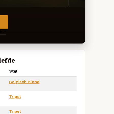
→
en →
iefde
Stijl
Belgisch Blond
Tripel
Tripel