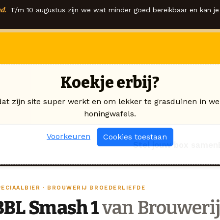
d.
T/m 10 augustus zijn we wat minder goed bereikbaar en kan je 
Koekje erbij?
dat zijn site super werkt en om lekker te grasduinen in we
honingwafels.
Voorkeuren
Cookies toestaan
Stel jouw box samen
PECIAALBIER · BROUWERIJ BROEDERLIEFDE
BBL Smash 1
van Brouwerij