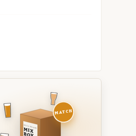
MATCH
DEZE MAAND
MIX
BOX