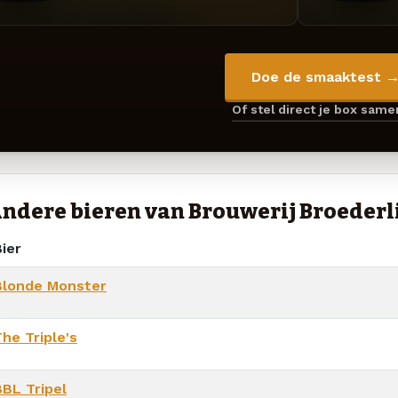
Doe de smaaktest 
Of stel direct je box sam
ndere bieren van Brouwerij Broederl
ier
Blonde Monster
he Triple's
BBL Tripel