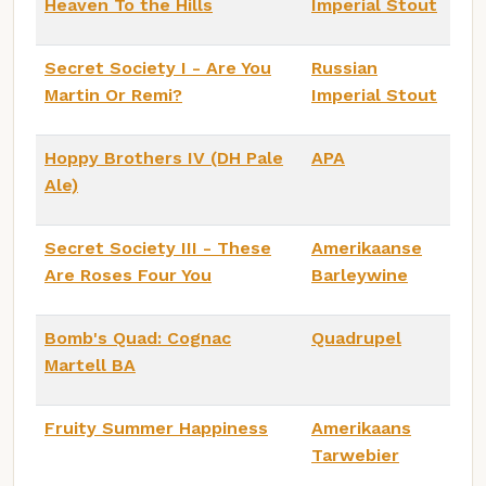
Heaven To the Hills
Imperial Stout
Secret Society I - Are You
Russian
Martin Or Remi?
Imperial Stout
Hoppy Brothers IV (DH Pale
APA
Ale)
Secret Society III - These
Amerikaanse
Are Roses Four You
Barleywine
Bomb's Quad: Cognac
Quadrupel
Martell BA
Fruity Summer Happiness
Amerikaans
Tarwebier