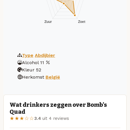
Type
Abdijbier
Alcohol
11
Kleur
52
Herkomst
België
Wat drinkers zeggen over Bomb's
Quad
★★★☆☆
3.4
uit 4 reviews