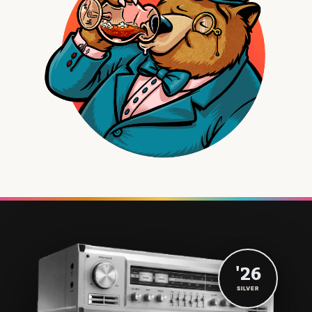
'26
SILVER