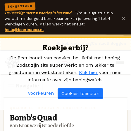
ZOMERSTAND
De Beer ligt met z'n voetjes in het zand.
T/m 10 augustus zijn
×
we wat minder goed bereikbaar en kan je levering 1 tot 4
werkdagen duren. Mailen werkt het snelst:
hello@beerinabox.nl
Ik heb een vraag
Contact
Inloggen
Koekje erbij?
De Beer houdt van cookies, het liefst met honing.
Zodat zijn site super werkt en om lekker te
grasduinen in webstatistieken.
Klik hier
voor meer
informatie over zijn honingwafels.
Navigatie
Voorkeuren
Cookies toestaan
QUADRUPEL · BROUWERIJ BROEDERLIEFDE
Bomb's Quad
van Brouwerij Broederliefde