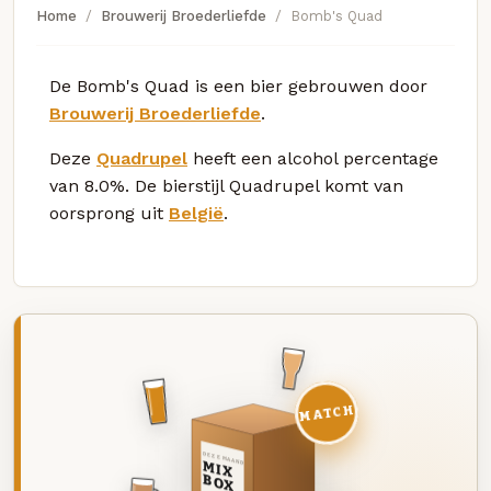
Home
Brouwerij Broederliefde
Bomb's Quad
De Bomb's Quad is een bier gebrouwen door
Brouwerij Broederliefde
.
Deze
Quadrupel
heeft een alcohol percentage
van 8.0%. De bierstijl Quadrupel komt van
oorsprong uit
België
.
MATCH
DEZE MAAND
MIX
BOX