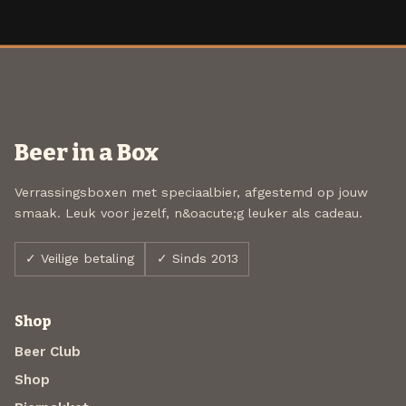
Beer in a Box
Verrassingsboxen met speciaalbier, afgestemd op jouw
smaak. Leuk voor jezelf, n&oacute;g leuker als cadeau.
✓ Veilige betaling
✓ Sinds 2013
Shop
Beer Club
Shop