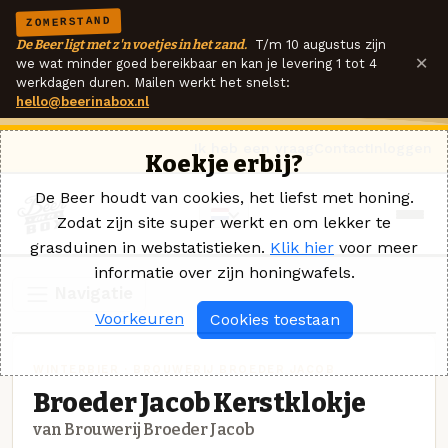
ZOMERSTAND
De Beer ligt met z'n voetjes in het zand.
T/m 10 augustus zijn
×
we wat minder goed bereikbaar en kan je levering 1 tot 4
werkdagen duren. Mailen werkt het snelst:
hello@beerinabox.nl
Ik heb een vraag
Contact
Inloggen
Koekje erbij?
De Beer houdt van cookies, het liefst met honing.
Zodat zijn site super werkt en om lekker te
grasduinen in webstatistieken.
Klik hier
voor meer
informatie over zijn honingwafels.
Navigatie
Voorkeuren
Cookies toestaan
WINTERBIER · BROUWERIJ BROEDER JACOB
Broeder Jacob Kerstklokje
van Brouwerij Broeder Jacob