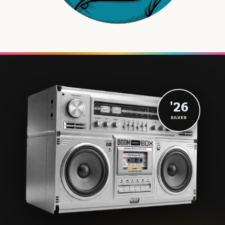
'26
SILVER