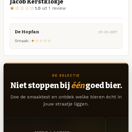
Jacob Kerstklokje
★☆☆☆☆
1.0
uit 1 review
De Hopfan
07-01-2017
Smaak:
★☆☆☆☆
DE SELECTIE
Niet stoppen bij
één
goed bier.
Doe de smaaktest en ontdek welke bieren écht in
jouw straatje liggen.