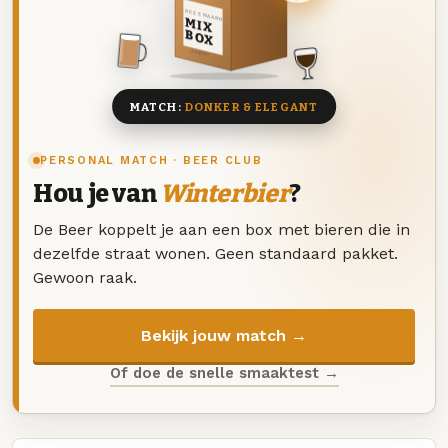
DEZE MAAND
MIX
BOX
8 BIEREN
MATCH:
DONKER & ELEGANT
PERSONAL MATCH · BEER CLUB
Hou je van
Winterbier
?
De Beer koppelt je aan een box met bieren die in
dezelfde straat wonen. Geen standaard pakket.
Gewoon raak.
Bekijk jouw match →
Of doe de snelle smaaktest →