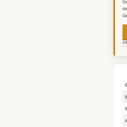
De
d
G
O
B