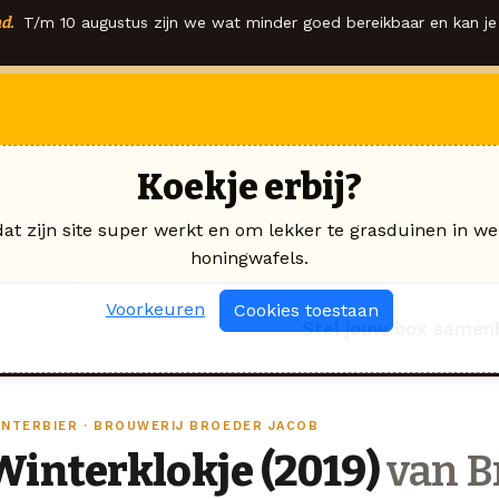
d.
T/m 10 augustus zijn we wat minder goed bereikbaar en kan je 
Koekje erbij?
dat zijn site super werkt en om lekker te grasduinen in we
honingwafels.
Voorkeuren
Cookies toestaan
Stel jouw box samen
INTERBIER · BROUWERIJ BROEDER JACOB
Winterklokje (2019)
van B