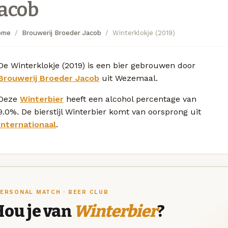
Jacob
ome
Brouwerij Broeder Jacob
Winterklokje (2019)
De Winterklokje (2019) is een bier gebrouwen door
Brouwerij Broeder Jacob
uit Wezemaal.
Deze
Winterbier
heeft een alcohol percentage van
9.0%. De bierstijl Winterbier komt van oorsprong uit
Internationaal
.
ERSONAL MATCH · BEER CLUB
Hou je van
Winterbier
?