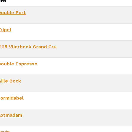
ier
Double Port
ripel
1125 Vlierbeek Grand Cru
Double Espresso
ijle Bock
Formidabel
Kotmadam