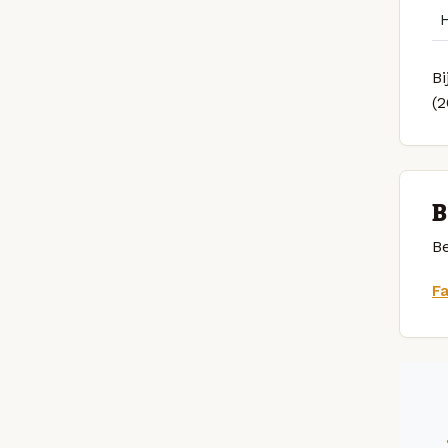
Bi
(
B
Be
F