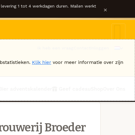
levering 1 tot 4 werkdagen duren. Mailen werkt
×
Ik heb een vraag
Contact
Inloggen
bstatistieken.
Klik hier
voor meer informatie over zijn
Bier adventskalender
Geef cadeau
Shop
Over Ons
rouwerij Broeder