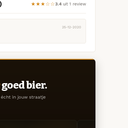
)
★★★☆☆
3.4
uit 1 review
25-12-2020
goed bier.
écht in jouw straatje