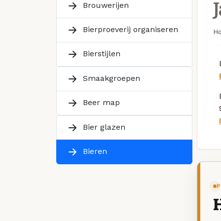
Brouwerijen
Bierproeverij organiseren
H
Bierstijlen
Smaakgroepen
Beer map
Bier glazen
Bieren
P