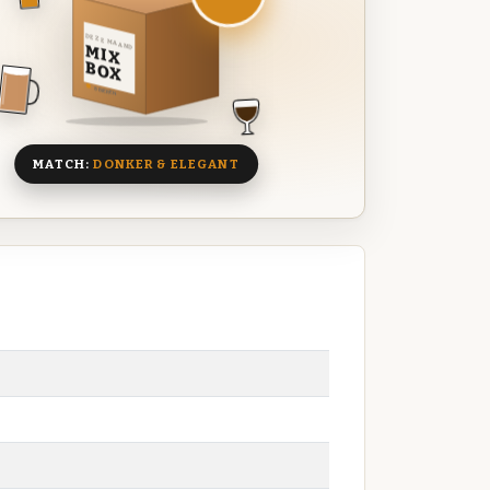
DEZE MAAND
MIX
BOX
8 BIEREN
MATCH:
DONKER & ELEGANT