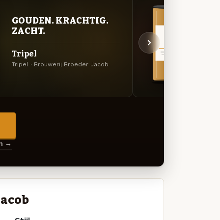
VER
GOUDEN. KRACHTIG.
UIT
ZACHT.
1125
Tripel
Lichtg
Tripel · Brouwerij Broeder Jacob
Brouwe
→
en →
Jacob