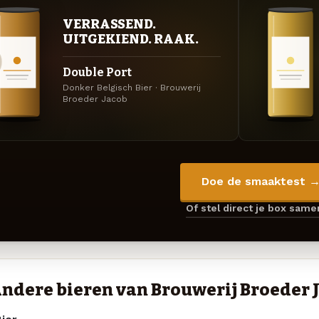
VERRASSEND.
UITGEKIEND. RAAK.
Double Port
Donker Belgisch Bier · Brouwerij
Broeder Jacob
Doe de smaaktest 
Of stel direct je box sam
ndere bieren van Brouwerij Broeder 